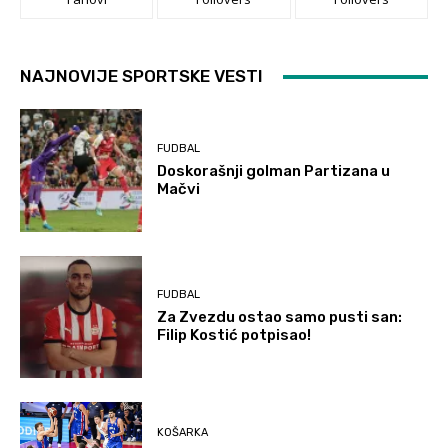
NAJNOVIJE SPORTSKE VESTI
FUDBAL
Doskorašnji golman Partizana u
Mačvi
FUDBAL
Za Zvezdu ostao samo pusti san:
Filip Kostić potpisao!
KOŠARKA