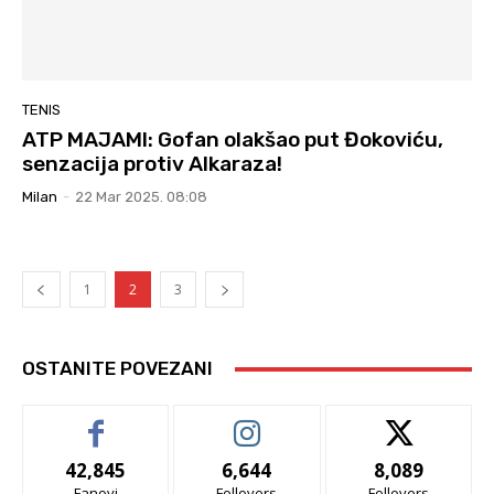
TENIS
ATP MAJAMI: Gofan olakšao put Đokoviću,
senzacija protiv Alkaraza!
Milan
-
22 Mar 2025. 08:08
1
2
3
OSTANITE POVEZANI
42,845
6,644
8,089
Fanovi
Follovers
Follovers