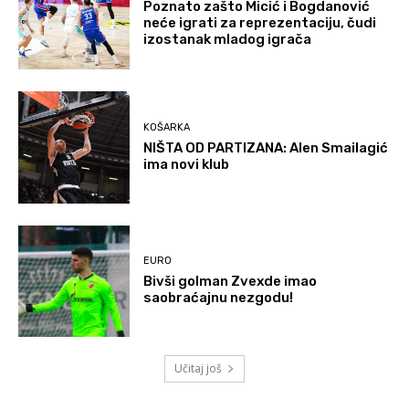
Poznato zašto Micić i Bogdanović
neće igrati za reprezentaciju, čudi
izostanak mladog igrača
KOŠARKA
NIŠTA OD PARTIZANA: Alen Smailagić
ima novi klub
EURO
Bivši golman Zvexde imao
saobraćajnu nezgodu!
Učitaj još