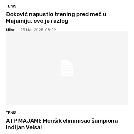
TENIS
Đoković napustio trening pred meč u
Majamiju, ovo je razlog
Milan
-
23 Mar 2025. 08:29
TENIS
ATP MAJAMI: Menšik eliminisao šampiona
Indijan Velsa!