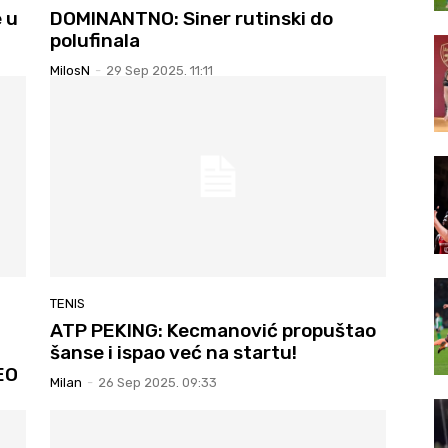
e u
DOMINANTNO: Siner rutinski do
polufinala
MilosN
-
29 Sep 2025. 11:11
TENIS
ATP PEKING: Kecmanović propuštao
šanse i ispao već na startu!
EO
Milan
-
26 Sep 2025. 09:33