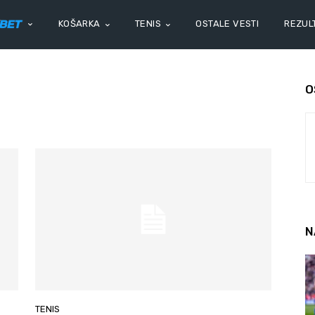
KOŠARKA
TENIS
OSTALE VESTI
REZULT
O
N
TENIS