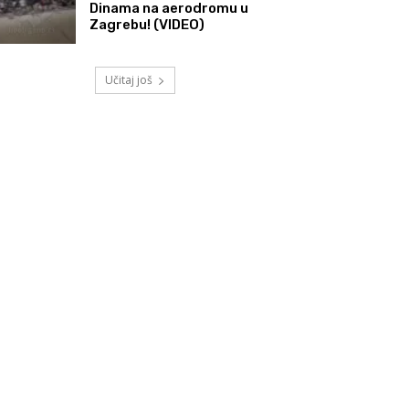
Dinama na aerodromu u
Zagrebu! (VIDEO)
Učitaj još