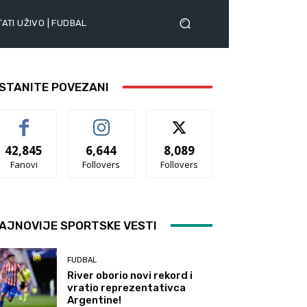
ATI UŽIVO | FUDBAL
STANITE POVEZANI
42,845
6,644
8,089
Fanovi
Follovers
Follovers
AJNOVIJE SPORTSKE VESTI
FUDBAL
River oborio novi rekord i
vratio reprezentativca
Argentine!