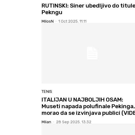
RUTINSKI: Siner ubedljivo do titul
Pekngu
MilosN
-
1 Oct 2025. 11:11
TENIS
ITALIJAN U NAJBOLJIH OSAM:
Museti napada polufinale Pekinga,
morao da se izvinjava publici (VID
Milan
-
28 Sep 2025. 13:32