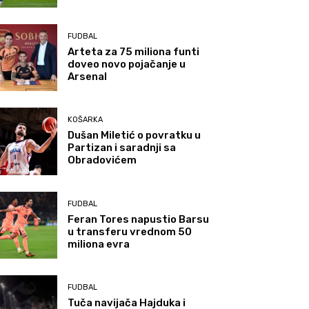
FUDBAL
Arteta za 75 miliona funti
doveo novo pojačanje u
Arsenal
KOŠARKA
Dušan Miletić o povratku u
Partizan i saradnji sa
Obradovićem
FUDBAL
Feran Tores napustio Barsu
u transferu vrednom 50
miliona evra
FUDBAL
Tuča navijača Hajduka i