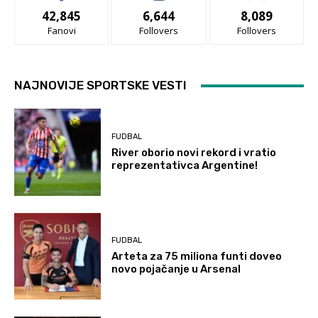
42,845
6,644
8,089
Fanovi
Follovers
Follovers
NAJNOVIJE SPORTSKE VESTI
FUDBAL
River oborio novi rekord i vratio
reprezentativca Argentine!
FUDBAL
Arteta za 75 miliona funti doveo
novo pojačanje u Arsenal