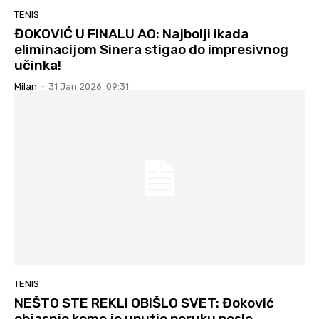
TENIS
ĐOKOVIĆ U FINALU AO: Najbolji ikada
eliminacijom Sinera stigao do impresivnog
učinka!
Milan
-
31 Jan 2026. 09:31
TENIS
NEŠTO STE REKLI OBIŠLO SVET: Đoković
objasnio kome je uputio poruku posle