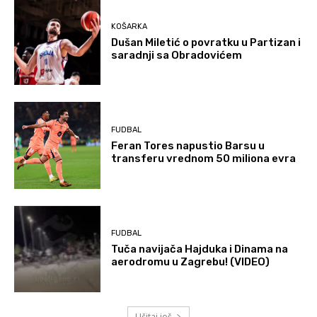
KOŠARKA
Dušan Miletić o povratku u Partizan i
saradnji sa Obradovićem
FUDBAL
Feran Tores napustio Barsu u
transferu vrednom 50 miliona evra
FUDBAL
Tuča navijača Hajduka i Dinama na
aerodromu u Zagrebu! (VIDEO)
Učitaj još