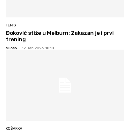
TENIS
Đoković stiže u Melburn: Zakazan je i prvi
trening
MilosN
-
12 Jan 2026. 10:10
KOŠARKA