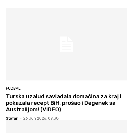
FUDBAL
Turska uzalud savladala domaćina za kraj i
pokazala recept BiH, prošao i Degenek sa
Australijom! (VIDEO)
Stefan
-
26 Jun 2026. 09:38