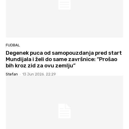
FUDBAL
Degenek puca od samopouzdanja pred start
Mundijala i želi do same završnice: “Prošao
bih kroz zid za ovu zemlju”
Stefan
-
13 Jun 2026. 22:29