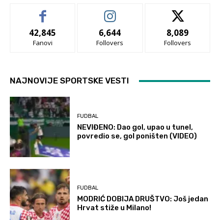
42,845
6,644
8,089
Fanovi
Follovers
Follovers
NAJNOVIJE SPORTSKE VESTI
FUDBAL
NEVIĐENO: Dao gol, upao u tunel,
povredio se, gol poništen (VIDEO)
FUDBAL
MODRIĆ DOBIJA DRUŠTVO: Još jedan
Hrvat stiže u Milano!