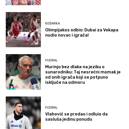
KOŠARKA
Olimpijakos odbio: Dubai za Vokapa
nudio novac i igrača!
FUDBAL
Murinjo bez dlake na jeziku o
sunarodniku: Taj nesrećni momak je
od onih igrača koji se potpuno
isključe na odmoru
FUDBAL
Vlahović se predao i odluio da
sasluša jedinu ponudu