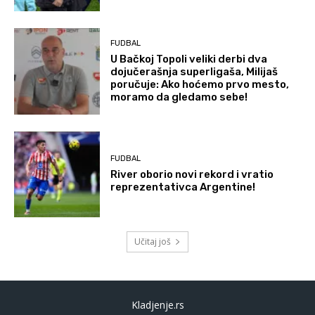
FUDBAL
U Bačkoj Topoli veliki derbi dva
dojučerašnja superligaša, Milijaš
poručuje: Ako hoćemo prvo mesto,
moramo da gledamo sebe!
FUDBAL
River oborio novi rekord i vratio
reprezentativca Argentine!
Učitaj još
Kladjenje.rs