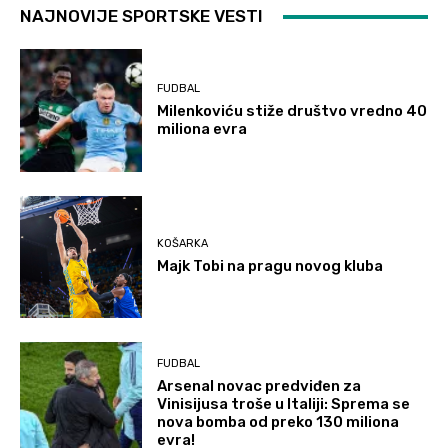
NAJNOVIJE SPORTSKE VESTI
FUDBAL
Milenkoviću stiže društvo vredno 40
miliona evra
KOŠARKA
Majk Tobi na pragu novog kluba
FUDBAL
Arsenal novac predviđen za
Vinisijusa troše u Italiji: Sprema se
nova bomba od preko 130 miliona
evra!