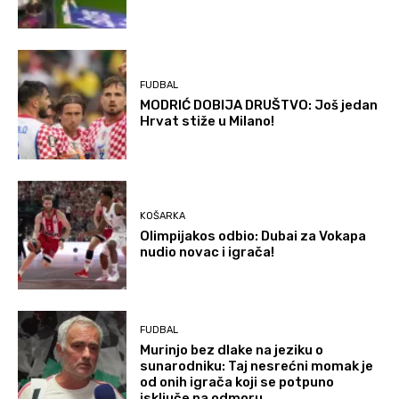
FUDBAL
MODRIĆ DOBIJA DRUŠTVO: Još jedan
Hrvat stiže u Milano!
KOŠARKA
Olimpijakos odbio: Dubai za Vokapa
nudio novac i igrača!
FUDBAL
Murinjo bez dlake na jeziku o
sunarodniku: Taj nesrećni momak je
od onih igrača koji se potpuno
isključe na odmoru