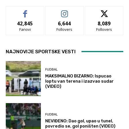
42,845
6,644
8,089
Fanovi
Follovers
Follovers
NAJNOVIJE SPORTSKE VESTI
FUDBAL
MAKSIMALNO BIZARNO: Ispucao
loptu van terena i izazvao sudar
(VIDEO)
FUDBAL
NEVIĐENO: Dao gol, upao u tunel,
povredio se, gol poništen (VIDEO)