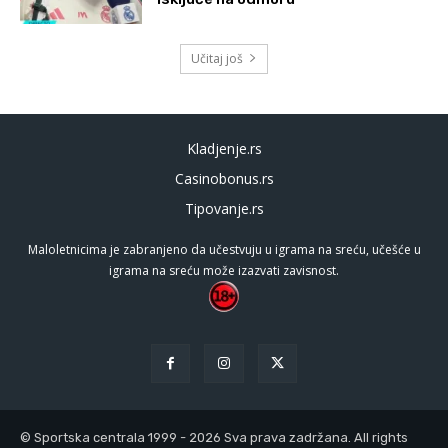
Učitaj još
Kladjenje.rs
Casinobonus.rs
Tipovanje.rs
Maloletnicima je zabranjeno da učestvuju u igrama na sreću, učešće u
igrama na sreću može izazvati zavisnost.
© Sportska centrala 1999 - 2026 Sva prava zadržana. All rights