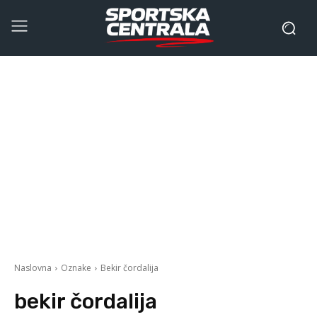
Naslovna
Oznake
Bekir čordalija
bekir čordalija