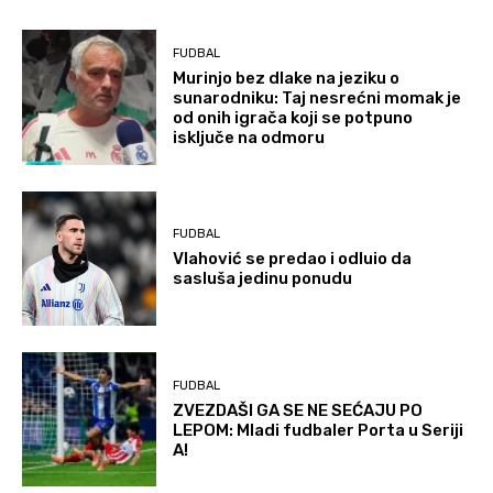
FUDBAL
Murinjo bez dlake na jeziku o
sunarodniku: Taj nesrećni momak je
od onih igrača koji se potpuno
isključe na odmoru
FUDBAL
Vlahović se predao i odluio da
sasluša jedinu ponudu
FUDBAL
ZVEZDAŠI GA SE NE SEĆAJU PO
LEPOM: Mladi fudbaler Porta u Seriji
A!