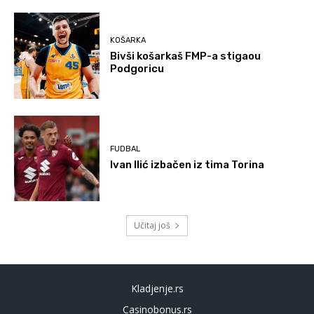
KOŠARKA
Bivši košarkaš FMP-a stigaou
Podgoricu
FUDBAL
Ivan Ilić izbačen iz tima Torina
Učitaj još
Kladjenje.rs
Casinobonus.rs