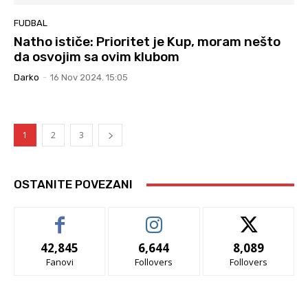
FUDBAL
Natho ističe: Prioritet je Kup, moram nešto
da osvojim sa ovim klubom
Darko
-
16 Nov 2024. 15:05
1
2
3
OSTANITE POVEZANI
42,845
6,644
8,089
Fanovi
Follovers
Follovers