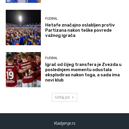
FUDBAL
Hetafe značajno oslabljen protiv
Partizana nakon teške povrede
važnog igrača
FUDBAL
Igrač od čijeg transfera je Zvezda u
poslednjem momentu odustala
eksplodirao nakon toga, a sada ima
novi klub
Učitaj još
Kladjenje.rs