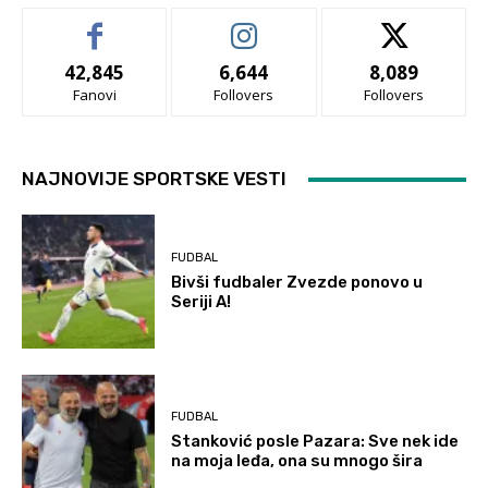
42,845
6,644
8,089
Fanovi
Follovers
Follovers
NAJNOVIJE SPORTSKE VESTI
FUDBAL
Bivši fudbaler Zvezde ponovo u
Seriji A!
FUDBAL
Stanković posle Pazara: Sve nek ide
na moja leđa, ona su mnogo šira