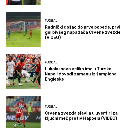
FUDBAL
Radnički došao do prve pobede, prvi
gol bivšeg napadača Crvene zvezde
(VIDEO)
FUDBAL
Lukaku novo veliko ime u Turskoj,
Napoli dovodi zamenu iz šampiona
Engleske
FUDBAL
Crvena zvezda slavila u uvertiri za
ključni meč protiv Hapoela (VIDEO)