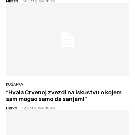
MilosN
-
14 Oct 2024. 11:36
KOŠARKA
“Hvala Crvenoj zvezdi na iskustvu o kojem
sam mogao samo da sanjam!”
Darko
-
12 Oct 2024. 15:40