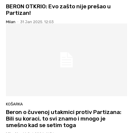
BERON OTKRIO: Evo zašto nije prešao u
Partizan!
Milan
-
31 Jan 2025. 12:03
KOŠARKA
Beron o čuvenoj utakmici protiv Partizana:
Bili su koraci, to svi znamo i mnogo je
smešno kad se setim toga