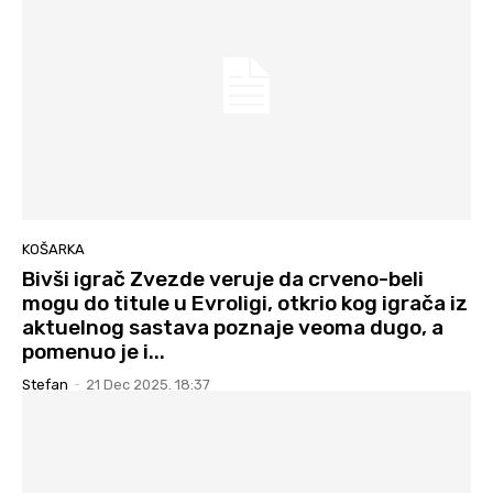
KOŠARKA
Bivši igrač Zvezde veruje da crveno-beli
mogu do titule u Evroligi, otkrio kog igrača iz
aktuelnog sastava poznaje veoma dugo, a
pomenuo je i...
Stefan
-
21 Dec 2025. 18:37