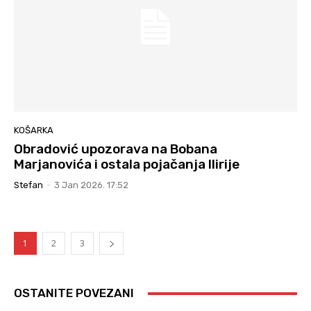
KOŠARKA
Obradović upozorava na Bobana
Marjanovića i ostala pojačanja Ilirije
Stefan
-
3 Jan 2026. 17:52
1
2
3
OSTANITE POVEZANI