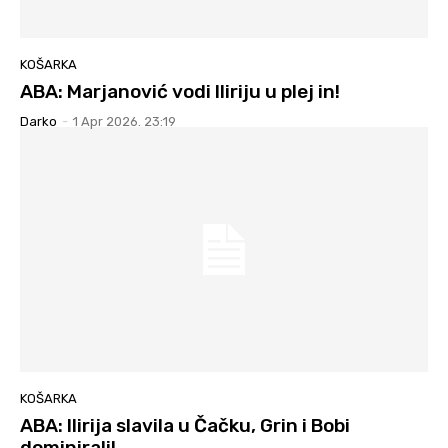
KOŠARKA
ABA: Marjanović vodi Iliriju u plej in!
Darko
-
1 Apr 2026. 23:19
KOŠARKA
ABA: Ilirija slavila u Čačku, Grin i Bobi
dominirali!