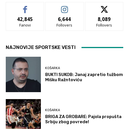
42,845
6,644
8,089
Fanovi
Follovers
Follovers
NAJNOVIJE SPORTSKE VESTI
KOŠARKA
BUKTI SUKOB: Janaj zapretio tužbom
Mišku Ražntoviću
KOŠARKA
BRIGA ZA GROBARE: Pajola propušta
Srbiju zbog povrede!