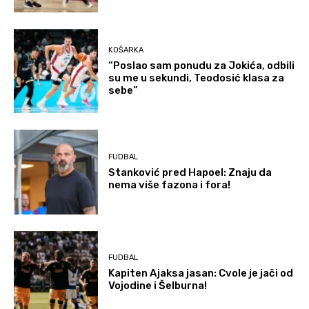
KOŠARKA
“Poslao sam ponudu za Jokića, odbili
su me u sekundi, Teodosić klasa za
sebe”
FUDBAL
Stanković pred Hapoel: Znaju da
nema više fazona i fora!
FUDBAL
Kapiten Ajaksa jasan: Cvole je jači od
Vojodine i Šelburna!