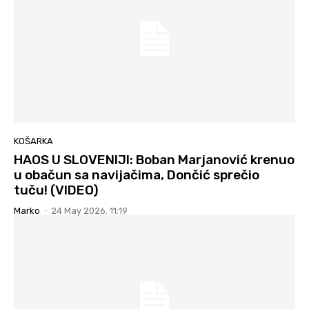
KOŠARKA
HAOS U SLOVENIJI: Boban Marjanović krenuo
u obačun sa navijačima, Dončić sprečio
tuču! (VIDEO)
Marko
-
24 May 2026. 11:19