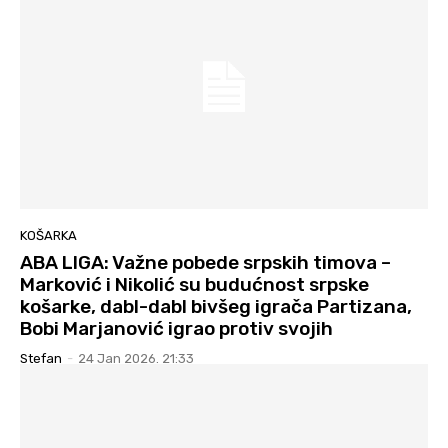
KOŠARKA
ABA LIGA: Važne pobede srpskih timova –
Marković i Nikolić su budućnost srpske
košarke, dabl-dabl bivšeg igrača Partizana,
Bobi Marjanović igrao protiv svojih
Stefan
-
24 Jan 2026. 21:33