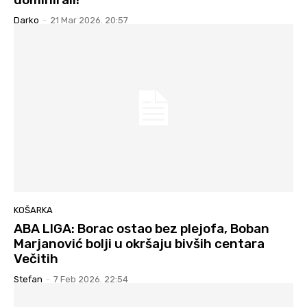
Darko
-
21 Mar 2026. 20:57
KOŠARKA
ABA LIGA: Borac ostao bez plejofa, Boban
Marjanović bolji u okršaju bivših centara
Večitih
Stefan
-
7 Feb 2026. 22:54