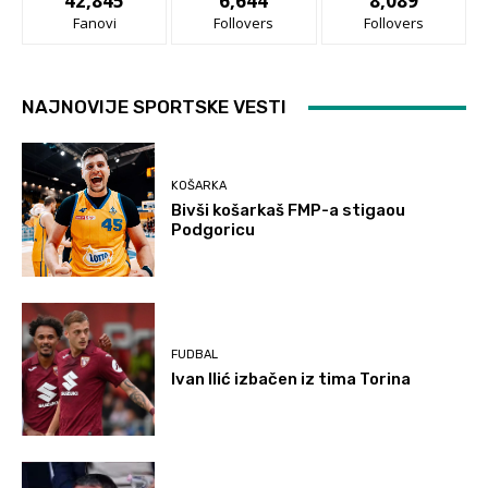
42,845
6,644
8,089
Fanovi
Follovers
Follovers
NAJNOVIJE SPORTSKE VESTI
KOŠARKA
Bivši košarkaš FMP-a stigaou
Podgoricu
FUDBAL
Ivan Ilić izbačen iz tima Torina