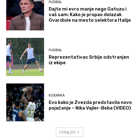
FUDBAL
Dajte mi evro manje nego Gatuzu i
vaš sam: Kako je propao dolazak
Gvardiole na mesto selektora Italije
FUDBAL
Reprezentativac Srbije odstranjen
iz ekipe
KOŠARKA
Evo kako je Zvezda predstavila novo
pojačanje – Nika Vajler-Beba (VIDEO)
Učitaj još