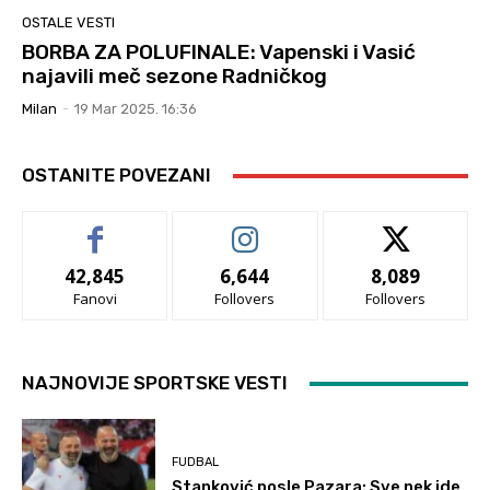
OSTALE VESTI
BORBA ZA POLUFINALE: Vapenski i Vasić
najavili meč sezone Radničkog
Milan
-
19 Mar 2025. 16:36
OSTANITE POVEZANI
42,845
6,644
8,089
Fanovi
Follovers
Follovers
NAJNOVIJE SPORTSKE VESTI
FUDBAL
Stanković posle Pazara: Sve nek ide