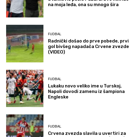
na moja leđa, ona su mnogo šira
FUDBAL
Radnički došao do prve pobede, prvi
gol bivšeg napadača Crvene zvezde
(VIDEO)
FUDBAL
Lukaku novo veliko ime u Turskoj,
Napoli dovodi zamenu iz šampiona
Engleske
FUDBAL
Crvena zvezda slavila u uvertiri za