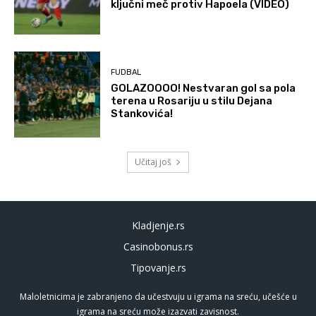
ključni meč protiv Hapoela (VIDEO)
FUDBAL
GOLAZOOOO! Nestvaran gol sa pola
terena u Rosariju u stilu Dejana
Stankovića!
Učitaj još
Kladjenje.rs
Casinobonus.rs
Tipovanje.rs
Maloletnicima je zabranjeno da učestvuju u igrama na sreću, učešće u
igrama na sreću može izazvati zavisnost.