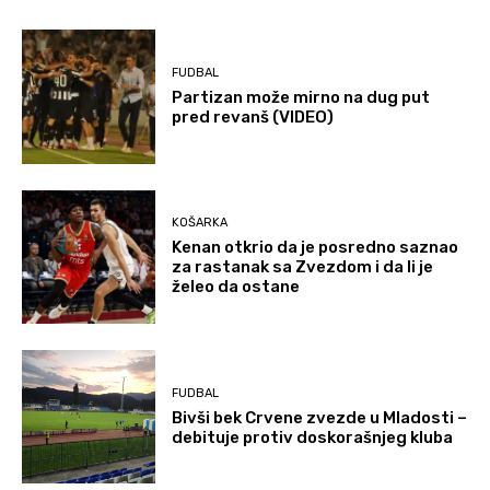
FUDBAL
Partizan može mirno na dug put
pred revanš (VIDEO)
KOŠARKA
Kenan otkrio da je posredno saznao
za rastanak sa Zvezdom i da li je
želeo da ostane
FUDBAL
Bivši bek Crvene zvezde u Mladosti –
debituje protiv doskorašnjeg kluba