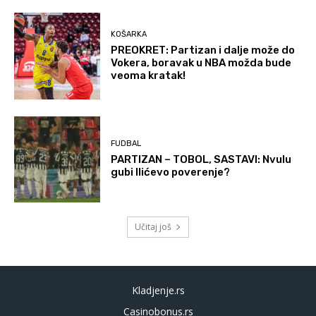
KOŠARKA
PREOKRET: Partizan i dalje može do
Vokera, boravak u NBA možda bude
veoma kratak!
FUDBAL
PARTIZAN – TOBOL, SASTAVI: Nvulu
gubi Ilićevo poverenje?
Učitaj još
Kladjenje.rs
Casinobonus.rs