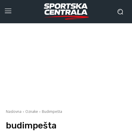
Naslovna
Oznake
Budimpešta
budimpešta