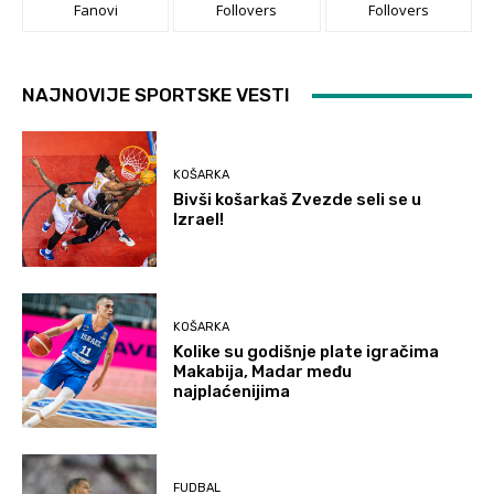
Fanovi
Follovers
Follovers
NAJNOVIJE SPORTSKE VESTI
KOŠARKA
Bivši košarkaš Zvezde seli se u
Izrael!
KOŠARKA
Kolike su godišnje plate igračima
Makabija, Madar među
najplaćenijima
FUDBAL