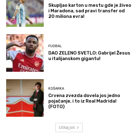
Skupljao karton u mestu gde je živeo
i Maradona, sad pravi transfer od
20 miliona evra!
FUDBAL
DAO ZELENO SVETLO: Gabrijel Žesus
u italijanskom gigantu!
KOŠARKA
Crvena zvezda dovela jos jedno
pojačanje, i to iz Real Madrida!
(FOTO)
Učitaj još