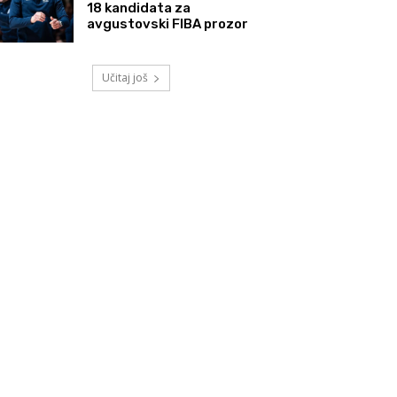
18 kandidata za
avgustovski FIBA prozor
Učitaj još