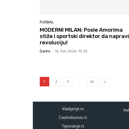
FUDBAL
MODERNI MILAN: Posle Amorima
stiže i sportski direktor da napravi
revoluciju!
Darko
-
16 Jun 2026. 15:32
...
1
2
3
81
Kladjenje.rs
Mal
Casinobonus.rs
Tipovanje.rs