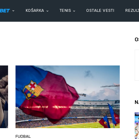
KOŠARKA
TENIS
OSTALE VESTI
REZULT
O
N
FUDBAL