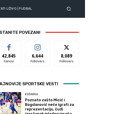
ATI UŽIVO | FUDBAL
STANITE POVEZANI
42,845
6,644
8,089
Fanovi
Follovers
Follovers
AJNOVIJE SPORTSKE VESTI
KOŠARKA
Poznato zašto Micić i
Bogdanović neće igrati za
reprezentaciju, čudi
izostanak mladog igrača