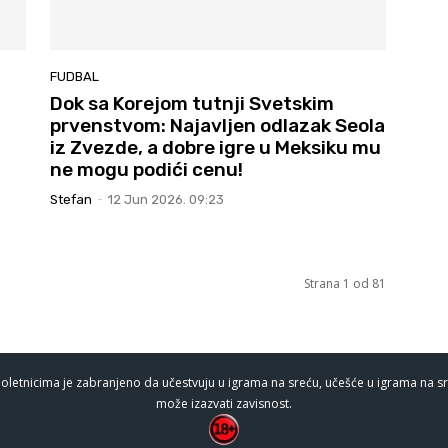
FUDBAL
Dok sa Korejom tutnji Svetskim
prvenstvom: Najavljen odlazak Seola
iz Zvezde, a dobre igre u Meksiku mu
ne mogu podići cenu!
Stefan
-
12 Jun 2026. 09:23
Strana 1 od 81
oletnicima je zabranjeno da učestvuju u igrama na sreću, učešće u igrama na sr
može izazvati zavisnost.