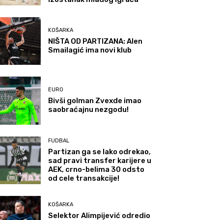
KOŠARKA
NIŠTA OD PARTIZANA: Alen
Smailagić ima novi klub
EURO
Bivši golman Zvexde imao
saobraćajnu nezgodu!
FUDBAL
Partizan ga se lako odrekao,
sad pravi transfer karijere u
AEK, crno-belima 30 odsto
od cele transakcije!
KOŠARKA
Selektor Alimpijević odredio