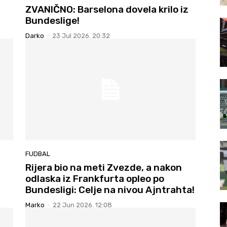
ZVANIČNO: Barselona dovela krilo iz
Bundeslige!
Darko
-
23 Jul 2026. 20:32
FUDBAL
Rijera bio na meti Zvezde, a nakon
odlaska iz Frankfurta opleo po
Bundesligi: Celje na nivou Ajntrahta!
Marko
-
22 Jun 2026. 12:08