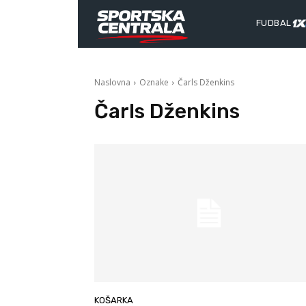
FUDBAL
Naslovna
Oznake
Čarls Dženkins
Čarls Dženkins
KOŠARKA