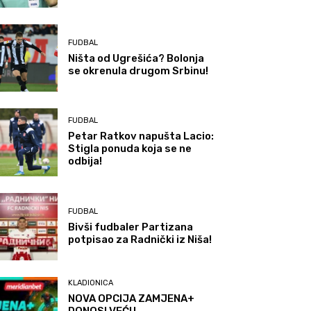
FUDBAL
Ništa od Ugrešića? Bolonja
se okrenula drugom Srbinu!
FUDBAL
Petar Ratkov napušta Lacio:
Stigla ponuda koja se ne
odbija!
FUDBAL
Bivši fudbaler Partizana
potpisao za Radnički iz Niša!
KLADIONICA
NOVA OPCIJA ZAMJENA+
DONOSI VEĆU