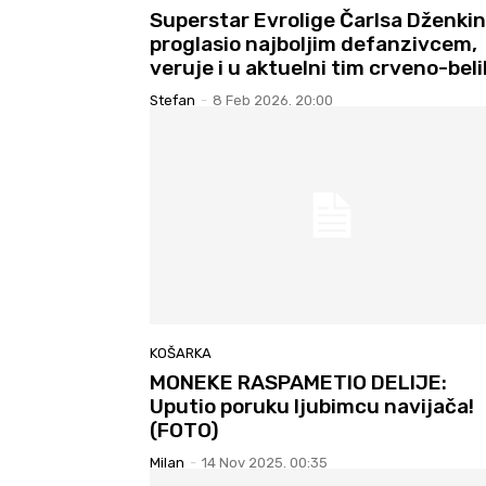
Superstar Evrolige Čarlsa Dženki
proglasio najboljim defanzivcem,
veruje i u aktuelni tim crveno-beli
Stefan
-
8 Feb 2026. 20:00
KOŠARKA
MONEKE RASPAMETIO DELIJE:
Uputio poruku ljubimcu navijača!
(FOTO)
Milan
-
14 Nov 2025. 00:35