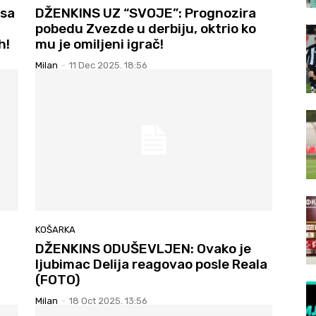
nsa
DŽENKINS UZ “SVOJE”: Prognozira
pobedu Zvezde u derbiju, oktrio ko
h!
mu je omiljeni igrač!
Milan
-
11 Dec 2025. 18:56
KOŠARKA
DŽENKINS ODUŠEVLJEN: Ovako je
ljubimac Delija reagovao posle Reala
(FOTO)
Milan
-
18 Oct 2025. 13:56