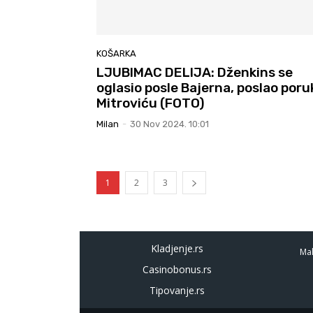
KOŠARKA
LJUBIMAC DELIJA: Dženkins se
oglasio posle Bajerna, poslao poru
Mitroviću (FOTO)
Milan
-
30 Nov 2024. 10:01
1
2
3
Kladjenje.rs
Mal
Casinobonus.rs
Tipovanje.rs