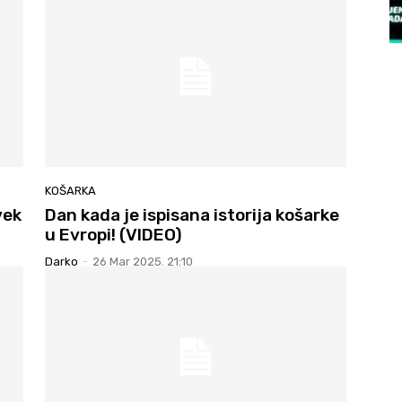
KOŠARKA
vek
Dan kada je ispisana istorija košarke
u Evropi! (VIDEO)
Darko
-
26 Mar 2025. 21:10