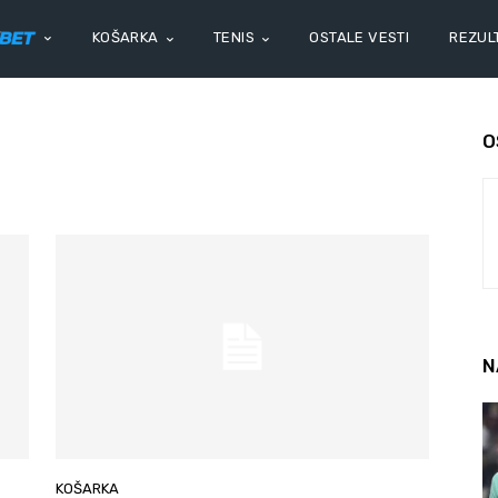
KOŠARKA
TENIS
OSTALE VESTI
REZULT
O
N
KOŠARKA