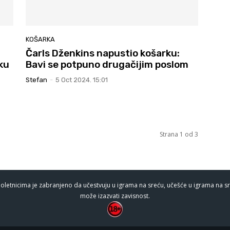
KOŠARKA
Čarls Dženkins napustio košarku:
ku
Bavi se potpuno drugačijim poslom
Stefan
-
5 Oct 2024. 15:01
Strana 1 od 3
oletnicima je zabranjeno da učestvuju u igrama na sreću, učešće u igrama na sr
može izazvati zavisnost.