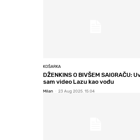
KOŠARKA
DŽENKINS O BIVŠEM SAIGRAČU: U
sam video Lazu kao vođu
Milan
-
23 Aug 2025. 15:04