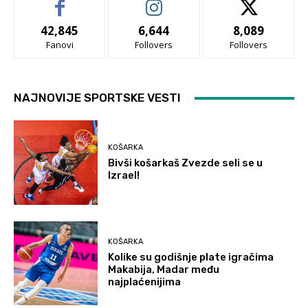
42,845
6,644
8,089
Fanovi
Follovers
Follovers
NAJNOVIJE SPORTSKE VESTI
KOŠARKA
Bivši košarkaš Zvezde seli se u
Izrael!
KOŠARKA
Kolike su godišnje plate igračima
Makabija, Madar među
najplaćenijima