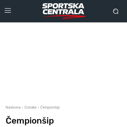
Naslovna
Oznake
Čempionšip
Čempionšip