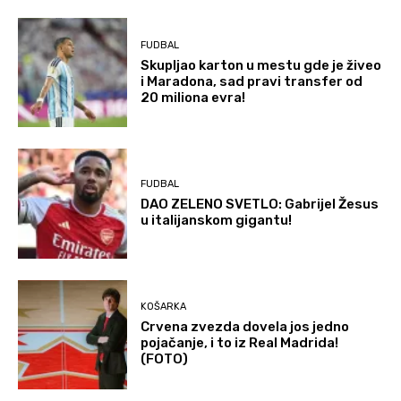
FUDBAL
Skupljao karton u mestu gde je živeo
i Maradona, sad pravi transfer od
20 miliona evra!
FUDBAL
DAO ZELENO SVETLO: Gabrijel Žesus
u italijanskom gigantu!
KOŠARKA
Crvena zvezda dovela jos jedno
pojačanje, i to iz Real Madrida!
(FOTO)