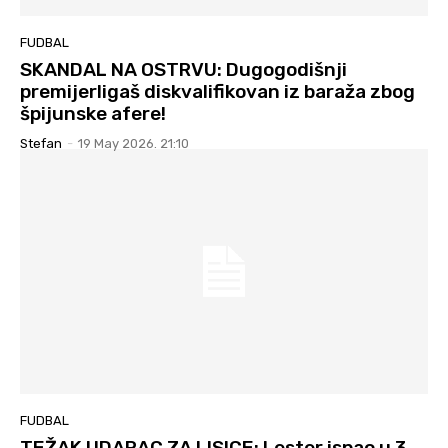
FUDBAL
SKANDAL NA OSTRVU: Dugogodišnji
premijerligaš diskvalifikovan iz baraža zbog
špijunske afere!
Stefan
-
19 May 2026. 21:10
FUDBAL
TEŽAK UDARAC ZA LISICE: Lester ispao u 3.