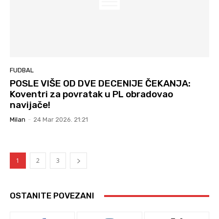
FUDBAL
POSLE VIŠE OD DVE DECENIJE ČEKANJA:
Koventri za povratak u PL obradovao
navijače!
Milan
-
24 Mar 2026. 21:21
1
2
3
OSTANITE POVEZANI