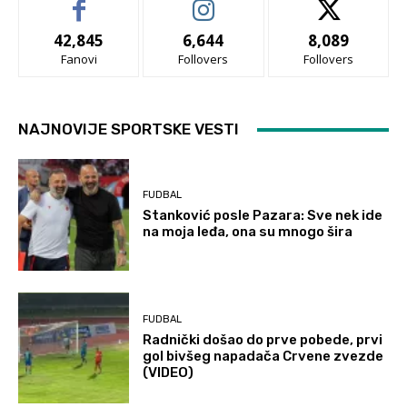
42,845
6,644
8,089
Fanovi
Follovers
Follovers
NAJNOVIJE SPORTSKE VESTI
FUDBAL
Stanković posle Pazara: Sve nek ide
na moja leđa, ona su mnogo šira
FUDBAL
Radnički došao do prve pobede, prvi
gol bivšeg napadača Crvene zvezde
(VIDEO)