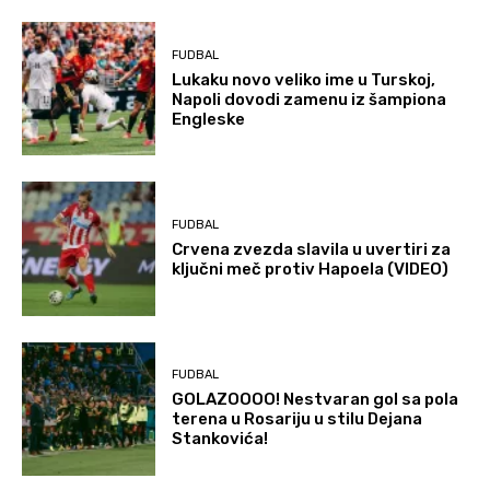
FUDBAL
Lukaku novo veliko ime u Turskoj,
Napoli dovodi zamenu iz šampiona
Engleske
FUDBAL
Crvena zvezda slavila u uvertiri za
ključni meč protiv Hapoela (VIDEO)
FUDBAL
GOLAZOOOO! Nestvaran gol sa pola
terena u Rosariju u stilu Dejana
Stankovića!