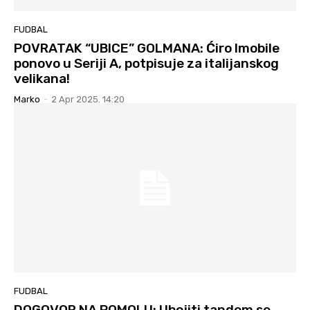
FUDBAL
POVRATAK “UBICE” GOLMANA: Ćiro Imobile
ponovo u Seriji A, potpisuje za italijanskog
velikana!
Marko
-
2 Apr 2025. 14:20
FUDBAL
DOGOVOR NA POMOLU: Ubojiti tandem se