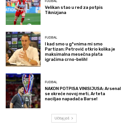
FUDBAL
Velikan stao u red za potpis
Tiknizjana
FUDBAL
I kad smo u g*vnima mi smo
Partizan: Petrović otkrio kolika je
maksimalna mesečna plata
igračima crno-belih!
FUDBAL
NAKON POTPISA VINISIJUSA: Arsenal
se okreće novoj meti, Arteta
naciljao napadača Barse!
Učitaj još