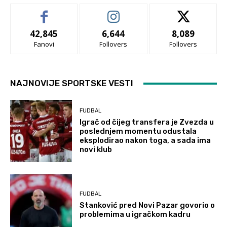
42,845
6,644
8,089
Fanovi
Follovers
Follovers
NAJNOVIJE SPORTSKE VESTI
FUDBAL
Igrač od čijeg transfera je Zvezda u
poslednjem momentu odustala
eksplodirao nakon toga, a sada ima
novi klub
FUDBAL
Stanković pred Novi Pazar govorio o
problemima u igračkom kadru