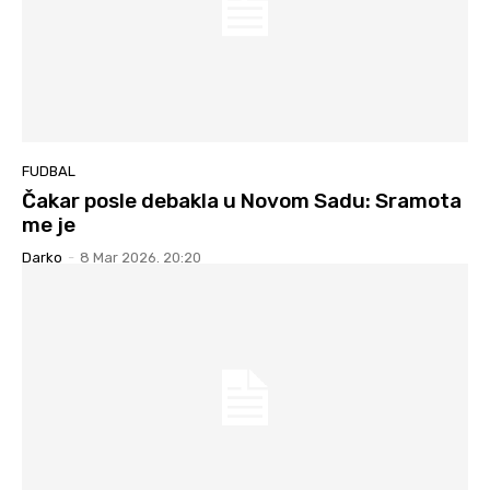
FUDBAL
Čakar posle debakla u Novom Sadu: Sramota
me je
Darko
-
8 Mar 2026. 20:20