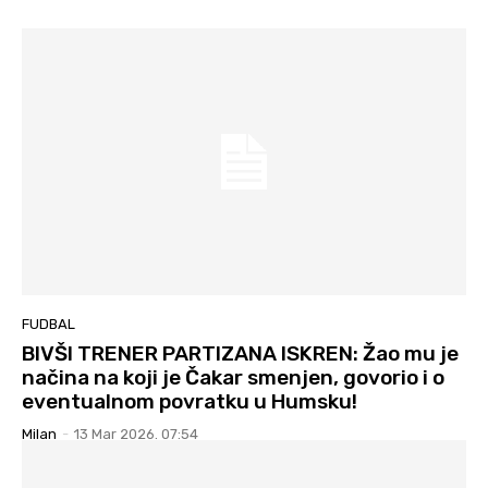
FUDBAL
BIVŠI TRENER PARTIZANA ISKREN: Žao mu je
načina na koji je Čakar smenjen, govorio i o
eventualnom povratku u Humsku!
Milan
-
13 Mar 2026. 07:54