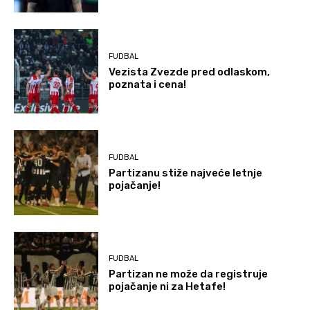
FUDBAL
Vezista Zvezde pred odlaskom,
poznata i cena!
FUDBAL
Partizanu stiže najveće letnje
pojačanje!
FUDBAL
Partizan ne može da registruje
pojačanje ni za Hetafe!