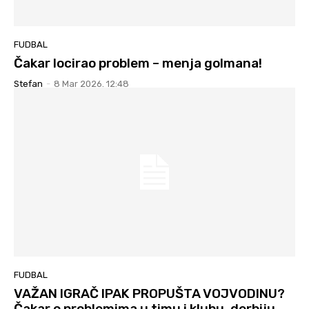
FUDBAL
Čakar locirao problem – menja golmana!
Stefan
-
8 Mar 2026. 12:48
FUDBAL
VAŽAN IGRAČ IPAK PROPUŠTA VOJVODINU?
Čakar o problemima u timu i klubu, derbiju