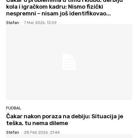
kola i igračkom kadru: Nismo fizički
nespremni – nisam još identifikovao...
Stefan
-
7 Mar 2026. 13:59
FUDBAL
Čakar nakon poraza na debiju: Situacija je
teška, tu nema dileme
Stefan
-
28 Feb 2026. 21:44