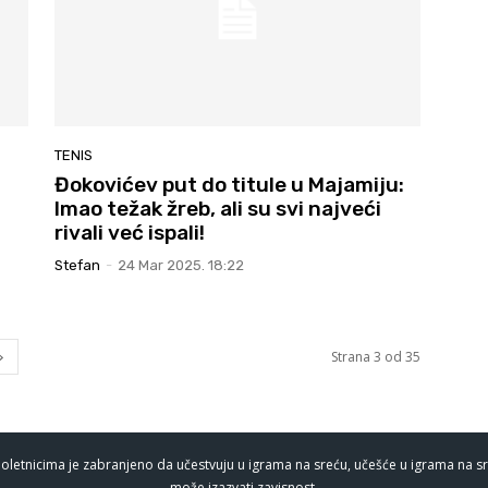
TENIS
Đokovićev put do titule u Majamiju:
Imao težak žreb, ali su svi najveći
rivali već ispali!
Stefan
-
24 Mar 2025. 18:22
Strana 3 od 35
oletnicima je zabranjeno da učestvuju u igrama na sreću, učešće u igrama na sr
može izazvati zavisnost.