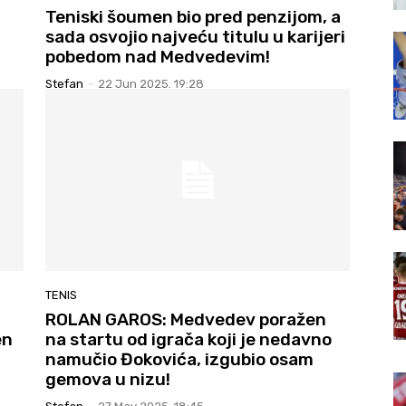
Teniski šoumen bio pred penzijom, a
sada osvojio najveću titulu u karijeri
pobedom nad Medvedevim!
Stefan
-
22 Jun 2025. 19:28
TENIS
ROLAN GAROS: Medvedev poražen
en
na startu od igrača koji je nedavno
namučio Đokovića, izgubio osam
gemova u nizu!