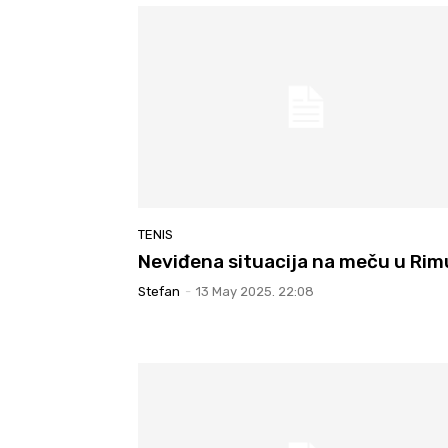
TENIS
Neviđena situacija na meču u Rim
Stefan
-
13 May 2025. 22:08