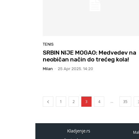
TENIS
SRBIN NIJE MOGAO: Medvedev na
neobičan način do trećeg kola!
Milan
-
25 Apr 2025. 14:20
...
1
2
3
4
35
Kladjenje.rs
Mal