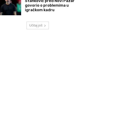
Stanković pred Novi Pazar
govorio o problemima u
igračkom kadru
Učitaj još