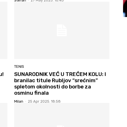
Stefan
-
27 May 2025. 18:45
TENIS
u!
SUNARODNIK VEĆ U TREĆEM KOLU: I
branilac titule Rubljov “srećnim”
spletom okolnosti do borbe za
osminu finala
Milan
-
25 Apr 2025. 18:58