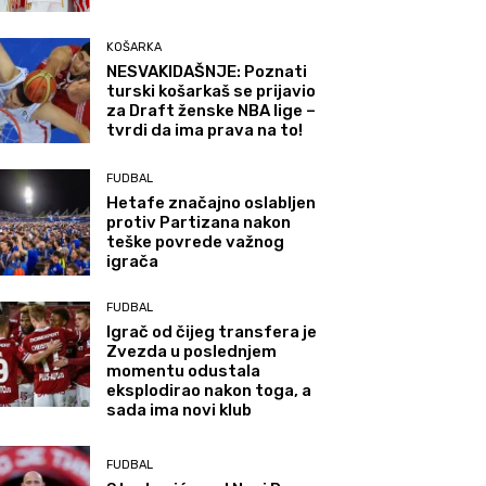
KOŠARKA
NESVAKIDAŠNJE: Poznati
turski košarkaš se prijavio
za Draft ženske NBA lige –
tvrdi da ima prava na to!
FUDBAL
Hetafe značajno oslabljen
protiv Partizana nakon
teške povrede važnog
igrača
FUDBAL
Igrač od čijeg transfera je
Zvezda u poslednjem
momentu odustala
eksplodirao nakon toga, a
sada ima novi klub
FUDBAL