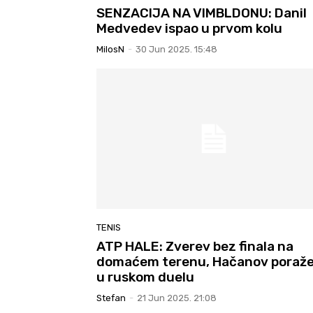
SENZACIJA NA VIMBLDONU: Danil
Medvedev ispao u prvom kolu
MilosN
-
30 Jun 2025. 15:48
TENIS
ATP HALE: Zverev bez finala na
domaćem terenu, Hačanov poraž
u ruskom duelu
Stefan
-
21 Jun 2025. 21:08