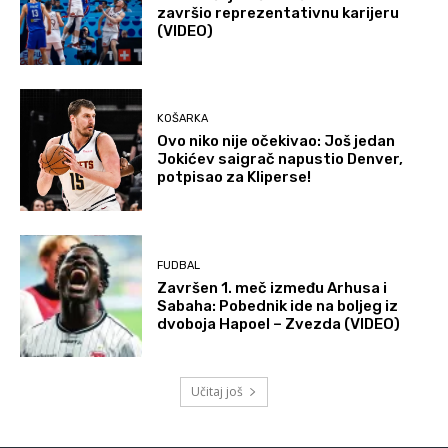
završio reprezentativnu karijeru
(VIDEO)
KOŠARKA
Ovo niko nije očekivao: Još jedan
Jokićev saigrač napustio Denver,
potpisao za Kliperse!
FUDBAL
Završen 1. meč između Arhusa i
Sabaha: Pobednik ide na boljeg iz
dvoboja Hapoel – Zvezda (VIDEO)
Učitaj još