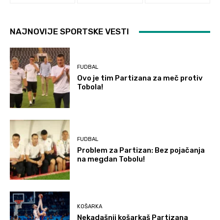
NAJNOVIJE SPORTSKE VESTI
FUDBAL
Ovo je tim Partizana za meč protiv
Tobola!
FUDBAL
Problem za Partizan: Bez pojačanja
na megdan Tobolu!
KOŠARKA
Nekadašnji košarkaš Partizana