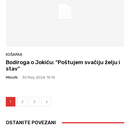
KOŠARKA
Bodiroga o Jokiću: “Poštujem svačiju želju i
stav”
MilosN
-
30 May 2024. 10:10
1
2
3
OSTANITE POVEZANI