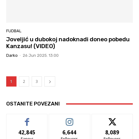
FUDBAL
Joveljić u dubokoj nadoknadi doneo pobedu
Kanzasu! (VIDEO)
Darko
-
26 Jun 2025. 13:00
1
2
3
OSTANITE POVEZANI
42,845
6,644
8,089
Fanovi
Follovers
Follovers