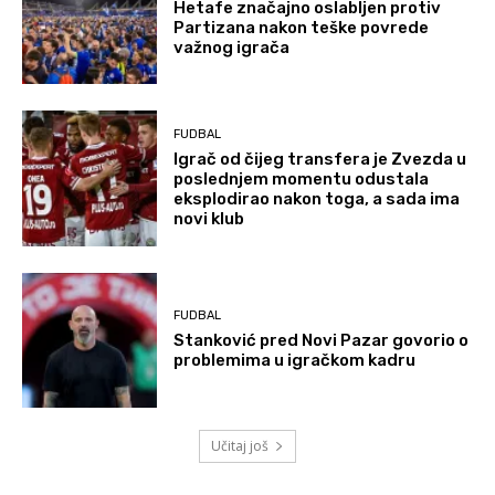
Hetafe značajno oslabljen protiv
Partizana nakon teške povrede
važnog igrača
FUDBAL
Igrač od čijeg transfera je Zvezda u
poslednjem momentu odustala
eksplodirao nakon toga, a sada ima
novi klub
FUDBAL
Stanković pred Novi Pazar govorio o
problemima u igračkom kadru
Učitaj još