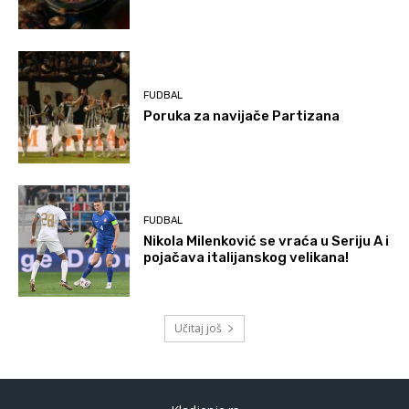
FUDBAL
Poruka za navijače Partizana
FUDBAL
Nikola Milenković se vraća u Seriju A i
pojačava italijanskog velikana!
Učitaj još