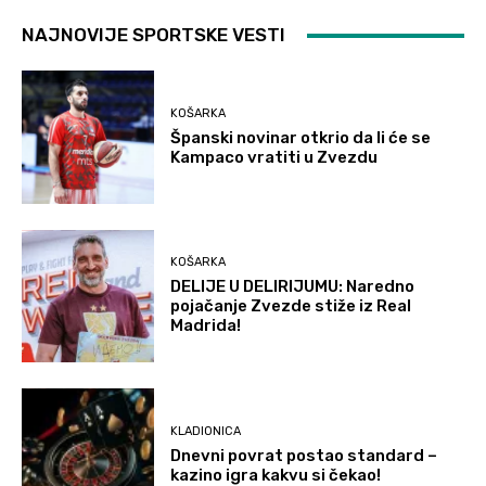
NAJNOVIJE SPORTSKE VESTI
KOŠARKA
Španski novinar otkrio da li će se
Kampaco vratiti u Zvezdu
KOŠARKA
DELIJE U DELIRIJUMU: Naredno
pojačanje Zvezde stiže iz Real
Madrida!
KLADIONICA
Dnevni povrat postao standard –
kazino igra kakvu si čekao!