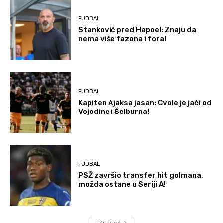
FUDBAL
Stanković pred Hapoel: Znaju da
nema više fazona i fora!
FUDBAL
Kapiten Ajaksa jasan: Cvole je jači od
Vojodine i Šelburna!
FUDBAL
PSŽ završio transfer hit golmana,
možda ostane u Seriji A!
Učitaj još