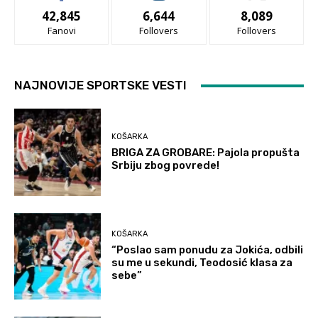
42,845
6,644
8,089
Fanovi
Follovers
Follovers
NAJNOVIJE SPORTSKE VESTI
KOŠARKA
BRIGA ZA GROBARE: Pajola propušta
Srbiju zbog povrede!
KOŠARKA
“Poslao sam ponudu za Jokića, odbili
su me u sekundi, Teodosić klasa za
sebe”