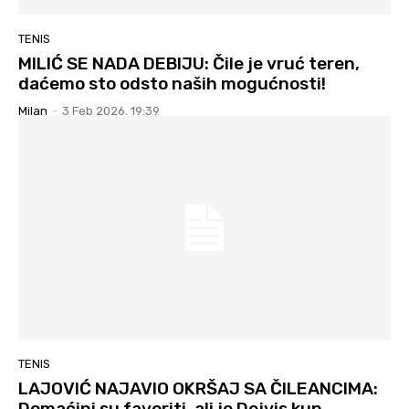
TENIS
MILIĆ SE NADA DEBIJU: Čile je vruć teren,
daćemo sto odsto naših mogućnosti!
Milan
-
3 Feb 2026. 19:39
TENIS
LAJOVIĆ NAJAVIO OKRŠAJ SA ČILEANCIMA:
Domaćini su favoriti, ali je Dejvis kup