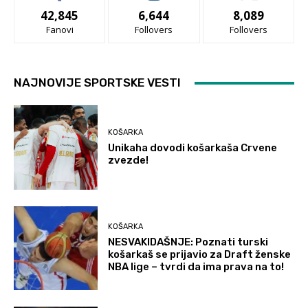
42,845
6,644
8,089
Fanovi
Follovers
Follovers
NAJNOVIJE SPORTSKE VESTI
KOŠARKA
Unikaha dovodi košarkaša Crvene
zvezde!
KOŠARKA
NESVAKIDAŠNJE: Poznati turski
košarkaš se prijavio za Draft ženske
NBA lige – tvrdi da ima prava na to!