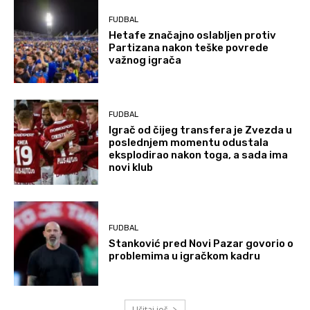
FUDBAL
Hetafe značajno oslabljen protiv
Partizana nakon teške povrede
važnog igrača
FUDBAL
Igrač od čijeg transfera je Zvezda u
poslednjem momentu odustala
eksplodirao nakon toga, a sada ima
novi klub
FUDBAL
Stanković pred Novi Pazar govorio o
problemima u igračkom kadru
Učitaj još