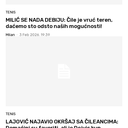
TENIS
MILIĆ SE NADA DEBIJU: Čile je vruć teren,
daćemo sto odsto naših mogućnosti!
Milan
-
3 Feb 2026. 19:39
TENIS
LAJOVIĆ NAJAVIO OKRŠAJ SA ČILEANCIMA:
Domaćini su favoriti, ali je Dejvis kup