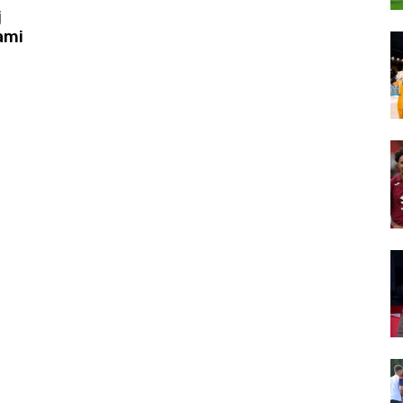
j
ami