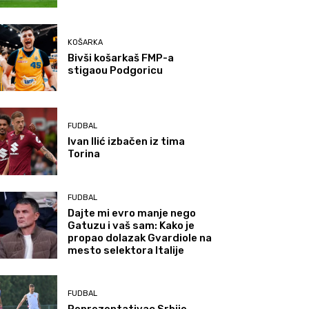
KOŠARKA
Bivši košarkaš FMP-a
stigaou Podgoricu
FUDBAL
Ivan Ilić izbačen iz tima
Torina
FUDBAL
Dajte mi evro manje nego
Gatuzu i vaš sam: Kako je
propao dolazak Gvardiole na
mesto selektora Italije
FUDBAL
Reprezentativac Srbije