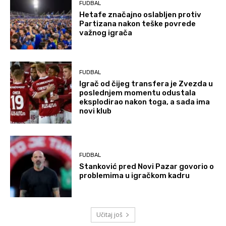
FUDBAL
Hetafe značajno oslabljen protiv
Partizana nakon teške povrede
važnog igrača
FUDBAL
Igrač od čijeg transfera je Zvezda u
poslednjem momentu odustala
eksplodirao nakon toga, a sada ima
novi klub
FUDBAL
Stanković pred Novi Pazar govorio o
problemima u igračkom kadru
Učitaj još