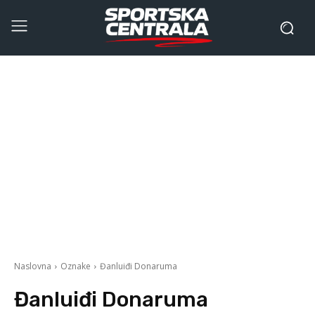
Naslovna
Oznake
Đanluiđi Donaruma
Đanluiđi Donaruma