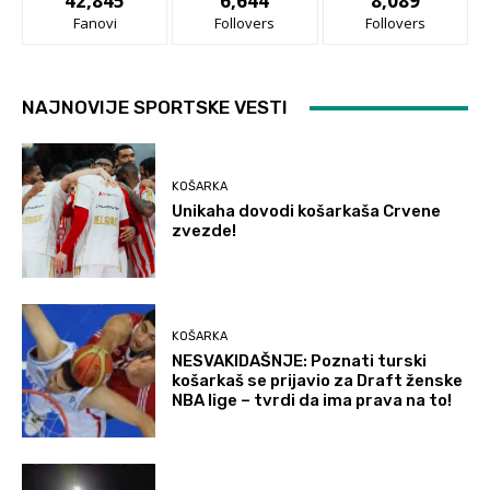
42,845
6,644
8,089
Fanovi
Follovers
Follovers
NAJNOVIJE SPORTSKE VESTI
KOŠARKA
Unikaha dovodi košarkaša Crvene
zvezde!
KOŠARKA
NESVAKIDAŠNJE: Poznati turski
košarkaš se prijavio za Draft ženske
NBA lige – tvrdi da ima prava na to!