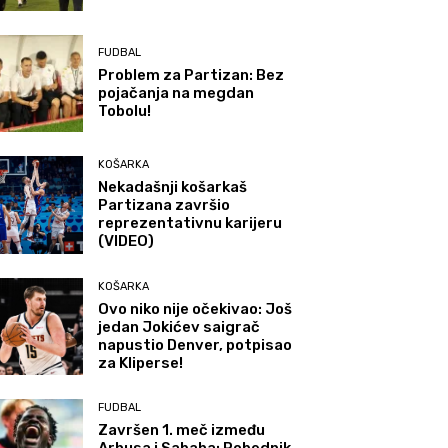
FUDBAL
Problem za Partizan: Bez
pojačanja na megdan
Tobolu!
KOŠARKA
Nekadašnji košarkaš
Partizana završio
reprezentativnu karijeru
(VIDEO)
KOŠARKA
Ovo niko nije očekivao: Još
jedan Jokićev saigrač
napustio Denver, potpisao
za Kliperse!
FUDBAL
Završen 1. meč između
Arhusa i Sabaha: Pobednik