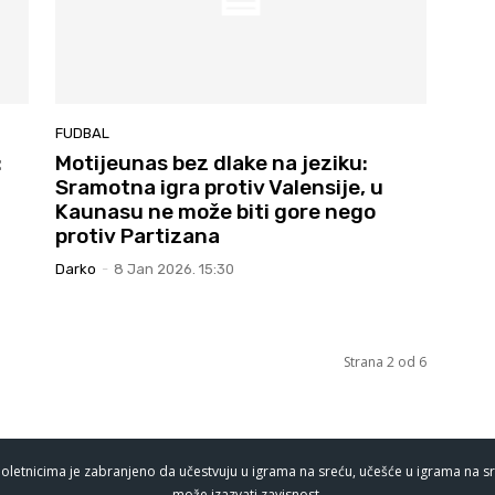
FUDBAL
:
Motijeunas bez dlake na jeziku:
Sramotna igra protiv Valensije, u
Kaunasu ne može biti gore nego
protiv Partizana
Darko
-
8 Jan 2026. 15:30
Strana 2 od 6
oletnicima je zabranjeno da učestvuju u igrama na sreću, učešće u igrama na sr
može izazvati zavisnost.