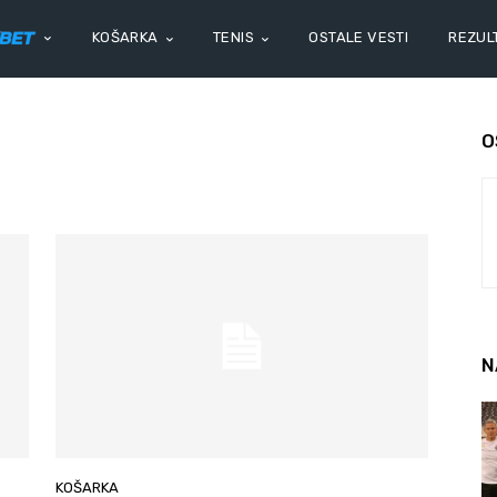
KOŠARKA
TENIS
OSTALE VESTI
REZULT
O
N
KOŠARKA