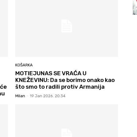
KOŠARKA
MOTIEJUNAS SE VRAĆA U
KNEŽEVINU: Da se borimo onako kao
 će
što smo to radili protiv Armanija
mu
Milan
-
19 Jan 2026. 20:34