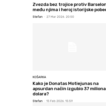
Zvezda bez trojice protiv Barselo
među njima i heroj istorijske pobe
Stefan
-
27 Mar 2026. 20:50
KOŠARKA
Kako je Donatas Motiejunas na
apsurdan način izgubio 37 miliona
dolara?
Stefan
-
15 Feb 2026. 15:59