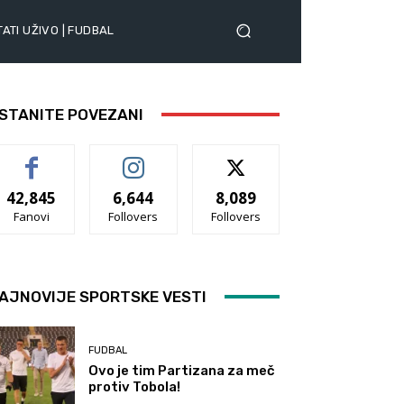
ATI UŽIVO | FUDBAL
STANITE POVEZANI
42,845
6,644
8,089
Fanovi
Follovers
Follovers
AJNOVIJE SPORTSKE VESTI
FUDBAL
Ovo je tim Partizana za meč
protiv Tobola!