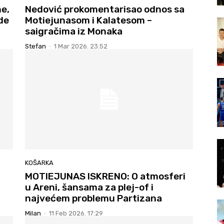
ne,
Nedović prokomentarisao odnos sa
de
Motiejunasom i Kalatesom –
saigračima iz Monaka
Stefan
-
1 Mar 2026. 23:52
KOŠARKA
MOTIEJUNAS ISKRENO: O atmosferi
u Areni, šansama za plej-of i
najvećem problemu Partizana
Milan
-
11 Feb 2026. 17:29