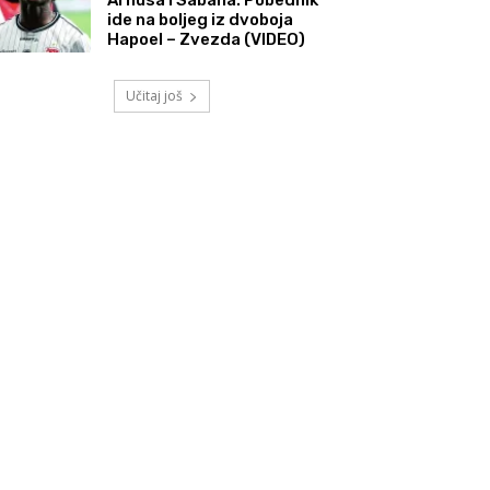
ide na boljeg iz dvoboja
Hapoel – Zvezda (VIDEO)
Učitaj još