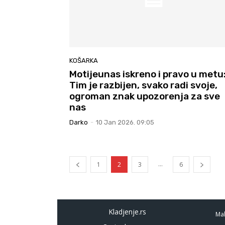
KOŠARKA
Motijeunas iskreno i pravo u metu
Tim je razbijen, svako radi svoje,
ogroman znak upozorenja za sve
nas
Darko
-
10 Jan 2026. 09:05
...
1
2
3
6
Kladjenje.rs
Mal