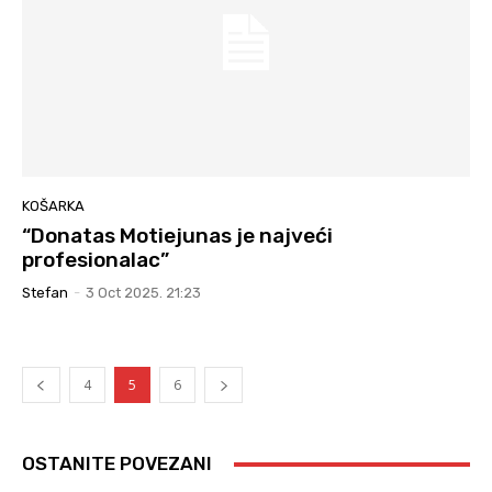
KOŠARKA
“Donatas Motiejunas je najveći
profesionalac”
Stefan
-
3 Oct 2025. 21:23
4
5
6
OSTANITE POVEZANI