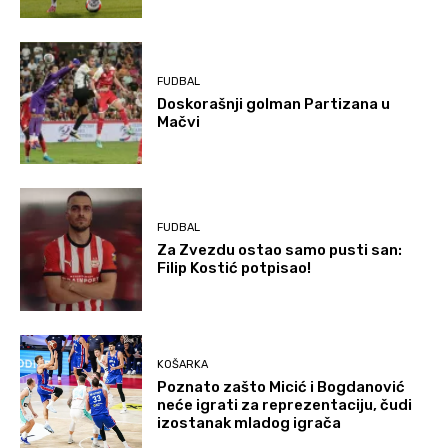
FUDBAL
Doskorašnji golman Partizana u
Mačvi
FUDBAL
Za Zvezdu ostao samo pusti san:
Filip Kostić potpisao!
KOŠARKA
Poznato zašto Micić i Bogdanović
neće igrati za reprezentaciju, čudi
izostanak mladog igrača