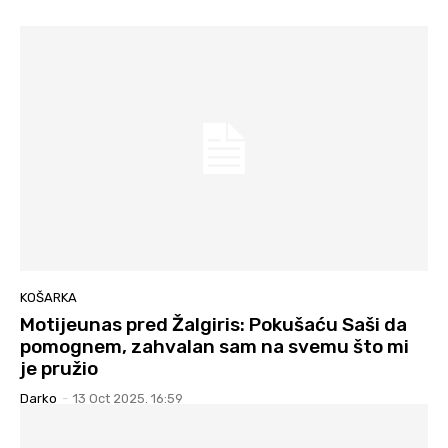
KOŠARKA
Motijeunas pred Žalgiris: Pokušaću Saši da
pomognem, zahvalan sam na svemu što mi
je pružio
Darko
-
13 Oct 2025. 16:59