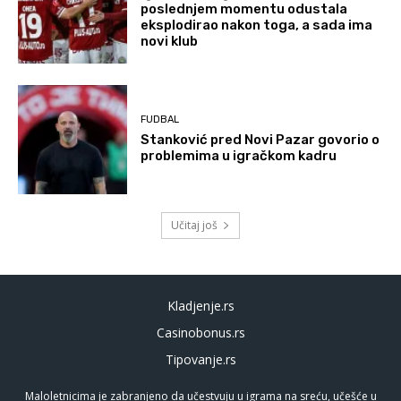
poslednjem momentu odustala
eksplodirao nakon toga, a sada ima
novi klub
FUDBAL
Stanković pred Novi Pazar govorio o
problemima u igračkom kadru
Učitaj još
Kladjenje.rs
Casinobonus.rs
Tipovanje.rs
Maloletnicima je zabranjeno da učestvuju u igrama na sreću, učešće u