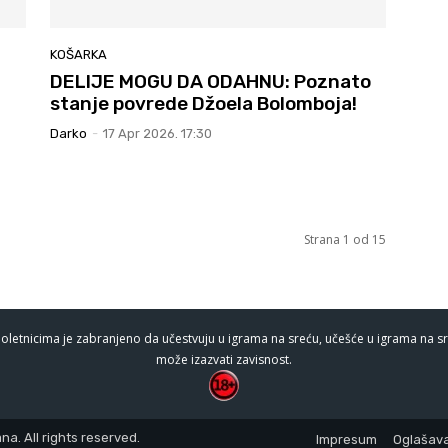
KOŠARKA
DELIJE MOGU DA ODAHNU: Poznato
stanje povrede Džoela Bolomboja!
Darko
-
17 Apr 2026. 17:30
Strana 1 od 15
oletnicima je zabranjeno da učestvuju u igrama na sreću, učešće u igrama na sr
može izazvati zavisnost.
a. All rights reserved.
Impresum
Oglašava