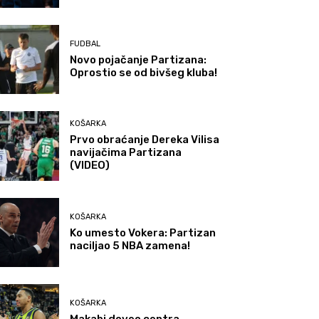
FUDBAL
Novo pojačanje Partizana:
Oprostio se od bivšeg kluba!
KOŠARKA
Prvo obraćanje Dereka Vilisa
navijačima Partizana
(VIDEO)
KOŠARKA
Ko umesto Vokera: Partizan
naciljao 5 NBA zamena!
KOŠARKA
Makabi doveo centra