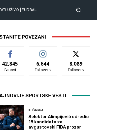
ATI UŽIVO | FUDBAL
STANITE POVEZANI
42,845
6,644
8,089
Fanovi
Follovers
Follovers
AJNOVIJE SPORTSKE VESTI
KOŠARKA
Selektor Alimpijević odredio
18 kandidata za
avgustovski FIBA prozor