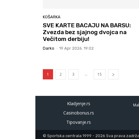
KOŠARKA
SVE KARTE BACAJU NA BARSU:
Zvezda bez sjajnog dvojca na
Večitom derbiju!
Darko
-
19 Apr 2026. 19:02
...
1
2
3
15
Kladjenje.rs
Mal
Casinobonus.rs
Tipovanje.rs
© Sportska centrala 1999 - 2026 Sva prava zadržan