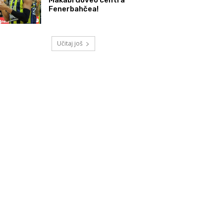
Fenerbahčea!
Učitaj još