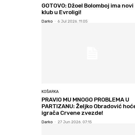
GOTOVO: Džoel Bolomboj ima novi
klub u Evroligi!
Darko
-
6 Jul 2026. 11:05
KOŠARKA
PRAVIO MU MNOGO PROBLEMA U
PARTIZANU: Željko Obradović hoć
igrača Crvene zvezde!
Darko
-
27 Jun 2026. 07:15