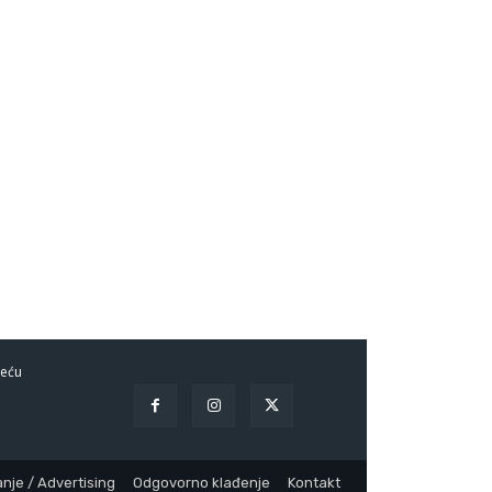
eću
nje / Advertising
Odgovorno klađenje
Kontakt