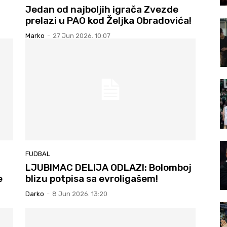
Jedan od najboljih igrača Zvezde
prelazi u PAO kod Željka Obradovića!
Marko
-
27 Jun 2026. 10:07
FUDBAL
LJUBIMAC DELIJA ODLAZI: Bolomboj
e
blizu potpisa sa evroligašem!
Darko
-
8 Jun 2026. 13:20