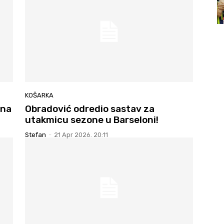
KOŠARKA
 na
Obradović odredio sastav za
utakmicu sezone u Barseloni!
Stefan
-
21 Apr 2026. 20:11