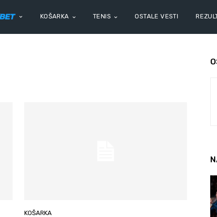
KOŠARKA
TENIS
OSTALE VESTI
REZULT
O
N
KOŠARKA