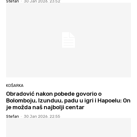
Stefan
-
30 Jan 2026. 23:52
KOŠARKA
Obradović nakon pobede govorio o
Bolomboju, Izunduu, padu u igri i Hapoelu: On
je možda naš najbolji centar
Stefan
-
30 Jan 2026. 22:55