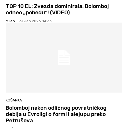
TOP 10 EL: Zvezda dominirala, Bolomboj
odneo „pobedu“! (VIDEO)
Milan
-
31 Jan 2026. 14:36
KOŠARKA
Bolomboj nakon odličnog povratničkog
debija u Evroligi o formi i alejupu preko
Petruševa