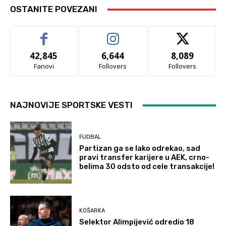
OSTANITE POVEZANI
42,845
6,644
8,089
Fanovi
Follovers
Follovers
NAJNOVIJE SPORTSKE VESTI
FUDBAL
Partizan ga se lako odrekao, sad
pravi transfer karijere u AEK, crno-
belima 30 odsto od cele transakcije!
KOŠARKA
Selektor Alimpijević odredio 18