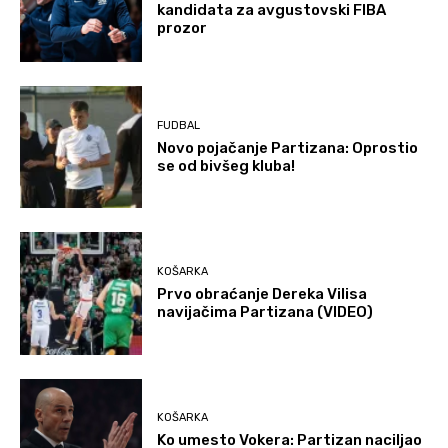
kandidata za avgustovski FIBA
prozor
FUDBAL
Novo pojačanje Partizana: Oprostio
se od bivšeg kluba!
KOŠARKA
Prvo obraćanje Dereka Vilisa
navijačima Partizana (VIDEO)
KOŠARKA
Ko umesto Vokera: Partizan naciljao