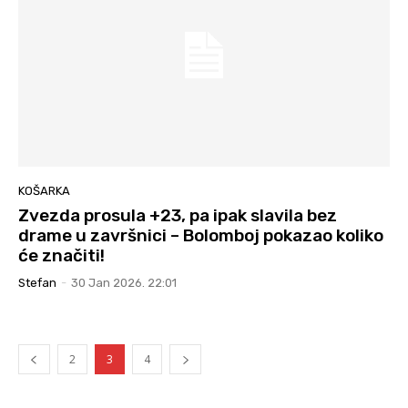
KOŠARKA
Zvezda prosula +23, pa ipak slavila bez
drame u završnici – Bolomboj pokazao koliko
će značiti!
Stefan
-
30 Jan 2026. 22:01
2
3
4