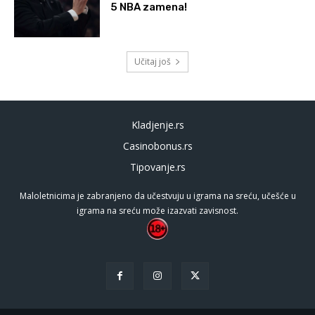
5 NBA zamena!
Učitaj još
Kladjenje.rs
Casinobonus.rs
Tipovanje.rs
Maloletnicima je zabranjeno da učestvuju u igrama na sreću, učešće u
igrama na sreću može izazvati zavisnost.