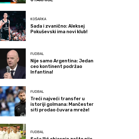
KOŠARKA
Sada i zvanično: Aleksej
Pokuševski ima novi klub!
FUDBAL
Nije samo Argentina: Jedan
ceo kontinent podržao
Infantina!
FUDBAL
Treći najveći transfer u
istoriji golmana: Mančester
siti prodao čuvara mreže!
FUDBAL
Saša Ilić objasnio zašto nije