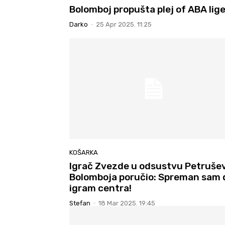
Bolomboj propušta plej of ABA lige
Darko
-
25 Apr 2025. 11:25
KOŠARKA
Igrač Zvezde u odsustvu Petrušev
Bolomboja poručio: Spreman sam 
igram centra!
Stefan
-
18 Mar 2025. 19:45