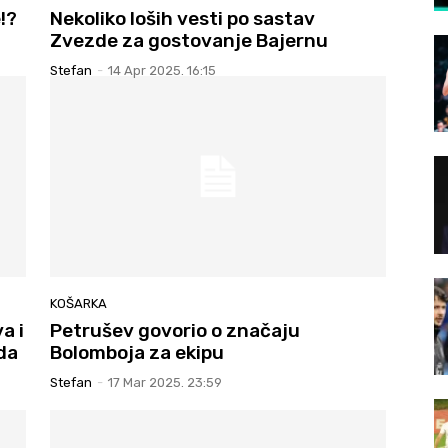
!?
Nekoliko loših vesti po sastav
Zvezde za gostovanje Bajernu
Stefan
-
14 Apr 2025. 16:15
KOŠARKA
a i
Petrušev govorio o značaju
da
Bolomboja za ekipu
Stefan
-
17 Mar 2025. 23:59