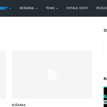
KOŠARKA
TENIS
OSTALE VESTI
REZULT
O
N
KOŠARKA