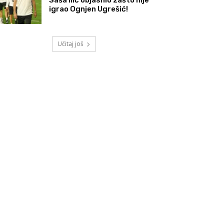
igrao Ognjen Ugrešić!
Učitaj još