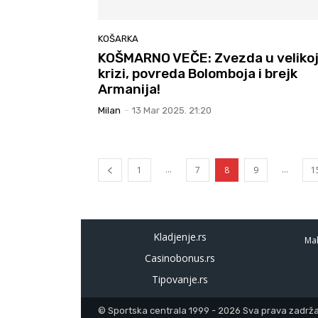
KOŠARKA
KOŠMARNO VEČE: Zvezda u veliko
krizi, povreda Bolomboja i brejk
Armanija!
Milan
-
13 Mar 2025. 21:20
...
...
1
7
8
9
1
Kladjenje.rs
Mal
Casinobonus.rs
Tipovanje.rs
© Sportska centrala 1999 - 2026 Sva prava zadržan