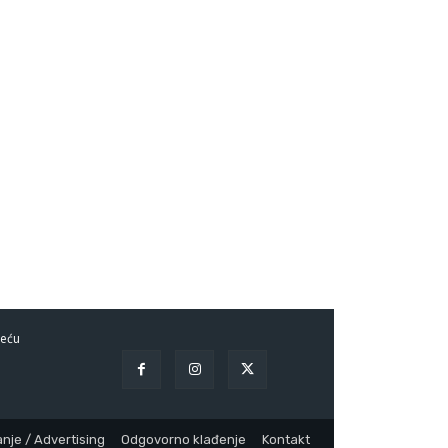
eću
nje / Advertising
Odgovorno klađenje
Kontakt