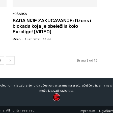
KOŠARKA
j
SADA NIJE ZAKUCAVANJE: Džons i
blokada koja je obeležila kolo
Evrolige! (VIDEO)
Milan
-
1 Feb 2025. 13:44
5
Strana 8 od 15
oletnicima je zabranjeno da učestvuju u igrama na sreću, učešće u igrama na sr
može izazvati zavisnost.
a. All rights reserved.
Impresum
Oglašava