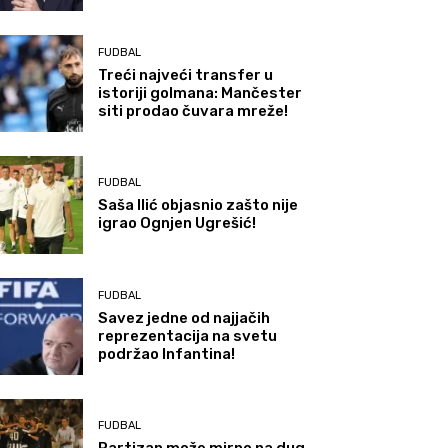
FUDBAL
Treći najveći transfer u
istoriji golmana: Mančester
siti prodao čuvara mreže!
FUDBAL
Saša Ilić objasnio zašto nije
igrao Ognjen Ugrešić!
FUDBAL
Savez jedne od najjačih
reprezentacija na svetu
podržao Infantina!
FUDBAL
Partizan može mirno na dug