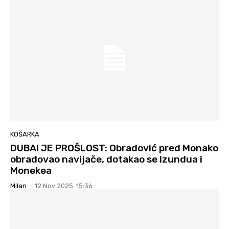
KOŠARKA
DUBAI JE PROŠLOST: Obradović pred Monako
obradovao navijače, dotakao se Izundua i
Monekea
Milan
-
12 Nov 2025. 15:36