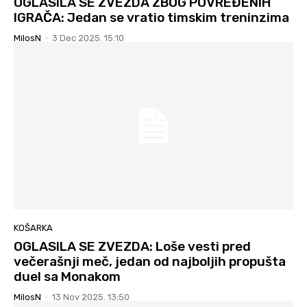
OGLASILA SE ZVEZDA ZBOG POVREĐENIH
IGRAČA: Jedan se vratio timskim treninzima
MilosN
-
3 Dec 2025. 15:10
KOŠARKA
OGLASILA SE ZVEZDA: Loše vesti pred
večerašnji meč, jedan od najboljih propušta
duel sa Monakom
MilosN
-
13 Nov 2025. 13:50