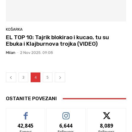
KOŠARKA
EL TOP 10: Tajrik blokirao i kucao, tu su
Ebuka i Klajburnova trojka (VIDEO)
Milan
-
2 Nov 2025. 09:08
3
4
5
OSTANITE POVEZANI
42,845
6,644
8,089
Fanovi
Follovers
Follovers