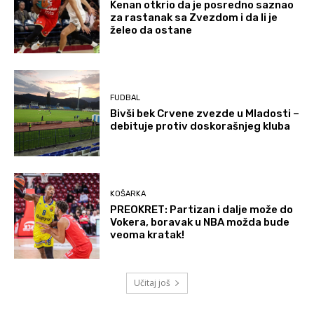
Kenan otkrio da je posredno saznao
za rastanak sa Zvezdom i da li je
želeo da ostane
FUDBAL
Bivši bek Crvene zvezde u Mladosti –
debituje protiv doskorašnjeg kluba
KOŠARKA
PREOKRET: Partizan i dalje može do
Vokera, boravak u NBA možda bude
veoma kratak!
Učitaj još