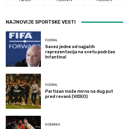
NAJNOVIJE SPORTSKE VESTI
FUDBAL
Savez jedne od najjačih
reprezentacija na svetu podržao
Infantina!
FUDBAL
Partizan može mirno na dug put
pred revanš (VIDEO)
KOŠARKA