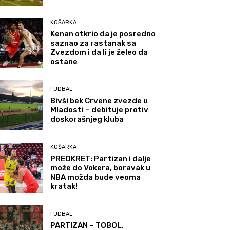
KOŠARKA
Kenan otkrio da je posredno
saznao za rastanak sa
Zvezdom i da li je želeo da
ostane
FUDBAL
Bivši bek Crvene zvezde u
Mladosti – debituje protiv
doskorašnjeg kluba
KOŠARKA
PREOKRET: Partizan i dalje
može do Vokera, boravak u
NBA možda bude veoma
kratak!
FUDBAL
PARTIZAN – TOBOL,