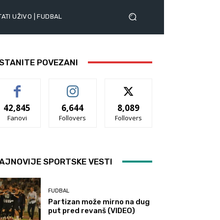
ATI UŽIVO | FUDBAL
STANITE POVEZANI
42,845
6,644
8,089
Fanovi
Follovers
Follovers
AJNOVIJE SPORTSKE VESTI
FUDBAL
Partizan može mirno na dug
put pred revanš (VIDEO)