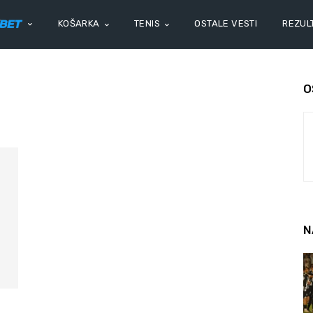
KOŠARKA
TENIS
OSTALE VESTI
REZULT
O
N