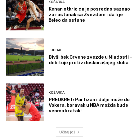
KOŠARKA
Kenan otkrio da je posredno saznao
za rastanak sa Zvezdom i da li je
želeo da ostane
FUDBAL
Bivši bek Crvene zvezde u Mladosti –
debituje protiv doskorašnjeg kluba
KOŠARKA
PREOKRET: Partizan i dalje može do
Vokera, boravak u NBA možda bude
veoma kratak!
Učitaj još