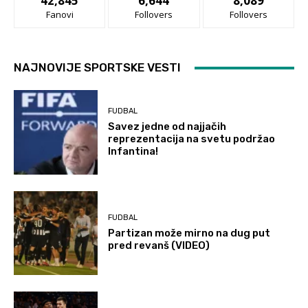
42,845
6,644
8,089
Fanovi
Follovers
Follovers
NAJNOVIJE SPORTSKE VESTI
FUDBAL
Savez jedne od najjačih
reprezentacija na svetu podržao
Infantina!
FUDBAL
Partizan može mirno na dug put
pred revanš (VIDEO)