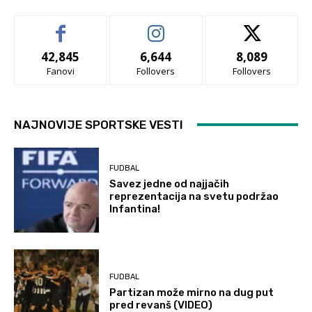
42,845
6,644
8,089
Fanovi
Follovers
Follovers
NAJNOVIJE SPORTSKE VESTI
FUDBAL
Savez jedne od najjačih
reprezentacija na svetu podržao
Infantina!
FUDBAL
Partizan može mirno na dug put
pred revanš (VIDEO)