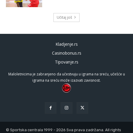
Učitaj još
Kladjenje.rs
Casinobonus.rs
Tipovanje.rs
Maloletnicima je zabranjeno da učestvuju u igrama na sreću, učešće u
igrama na sreću može izazvati zavisnost.
© Sportska centrala 1999 - 2026 Sva prava zadržana. All rights