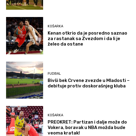
KOŠARKA
Kenan otkrio da je posredno saznao
za rastanak sa Zvezdom i da li je
želeo da ostane
FUDBAL
Bivši bek Crvene zvezde u Mladosti –
debituje protiv doskorašnjeg kluba
KOŠARKA
PREOKRET: Partizan i dalje može do
Vokera, boravak u NBA možda bude
veoma kratak!