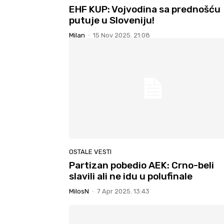
EHF KUP: Vojvodina sa prednošću
putuje u Sloveniju!
Milan
-
15 Nov 2025. 21:08
OSTALE VESTI
Partizan pobedio AEK: Crno-beli
slavili ali ne idu u polufinale
MilosN
-
7 Apr 2025. 13:43