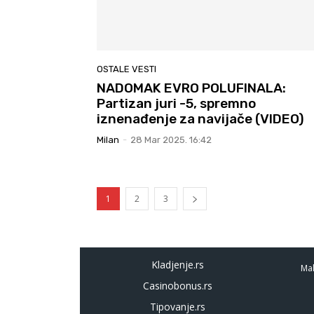
OSTALE VESTI
NADOMAK EVRO POLUFINALA:
Partizan juri -5, spremno
iznenađenje za navijače (VIDEO)
Milan
-
28 Mar 2025. 16:42
1
2
3
Kladjenje.rs
Mal
Casinobonus.rs
Tipovanje.rs