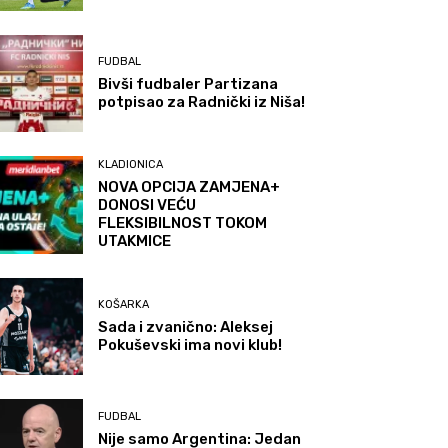
FUDBAL
Bivši fudbaler Partizana
potpisao za Radnički iz Niša!
KLADIONICA
NOVA OPCIJA ZAMJENA+
DONOSI VEĆU
FLEKSIBILNOST TOKOM
UTAKMICE
KOŠARKA
Sada i zvanično: Aleksej
Pokuševski ima novi klub!
FUDBAL
Nije samo Argentina: Jedan