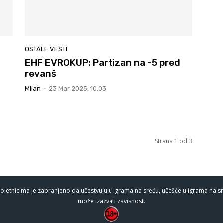
OSTALE VESTI
EHF EVROKUP: Partizan na -5 pred
revanš
Milan
-
23 Mar 2025. 10:03
Strana 1 od 3
oletnicima je zabranjeno da učestvuju u igrama na sreću, učešće u igrama na sr
može izazvati zavisnost.