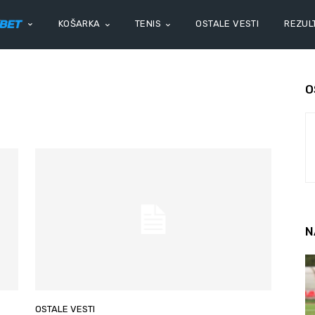
KOŠARKA
TENIS
OSTALE VESTI
REZULT
O
N
OSTALE VESTI