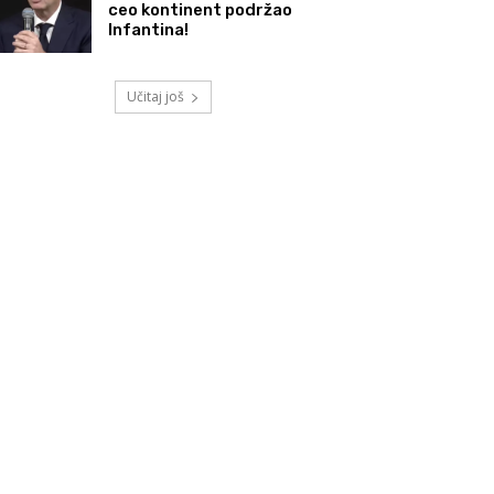
ceo kontinent podržao
Infantina!
Učitaj još