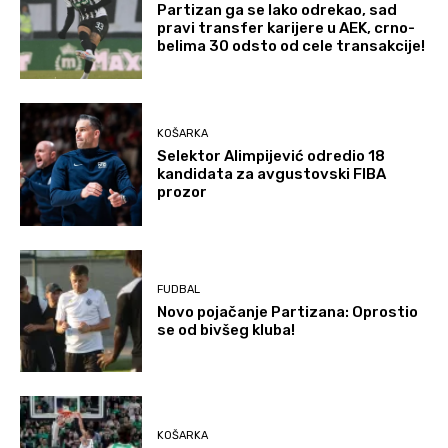
Partizan ga se lako odrekao, sad
pravi transfer karijere u AEK, crno-
belima 30 odsto od cele transakcije!
KOŠARKA
Selektor Alimpijević odredio 18
kandidata za avgustovski FIBA
prozor
FUDBAL
Novo pojačanje Partizana: Oprostio
se od bivšeg kluba!
KOŠARKA