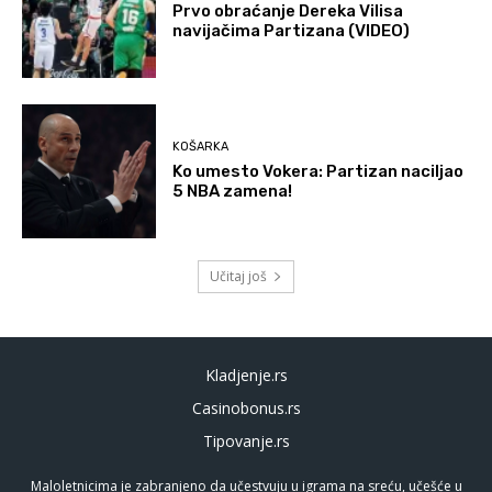
Prvo obraćanje Dereka Vilisa
navijačima Partizana (VIDEO)
KOŠARKA
Ko umesto Vokera: Partizan naciljao
5 NBA zamena!
Učitaj još
Kladjenje.rs
Casinobonus.rs
Tipovanje.rs
Maloletnicima je zabranjeno da učestvuju u igrama na sreću, učešće u