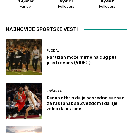
42,845
6,644
8,089
Fanovi
Follovers
Follovers
NAJNOVIJE SPORTSKE VESTI
FUDBAL
Partizan može mirno na dug put
pred revanš (VIDEO)
KOŠARKA
Kenan otkrio da je posredno saznao
za rastanak sa Zvezdom i da li je
želeo da ostane