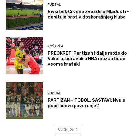
FUDBAL
Bivši bek Crvene zvezde u Mladosti –
debituje protiv doskorašnjeg kluba
KOŠARKA
PREOKRET: Partizan i dalje može do
Vokera, boravak u NBA možda bude
veoma kratak!
FUDBAL
PARTIZAN – TOBOL, SASTAVI: Nvulu
gubi Ilićevo poverenje?
Učitaj još