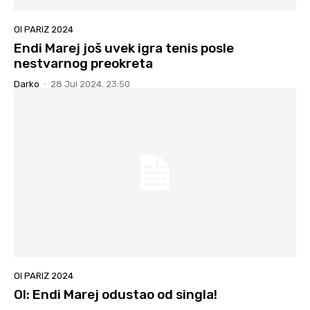
OI PARIZ 2024
Endi Marej još uvek igra tenis posle
nestvarnog preokreta
Darko
-
28 Jul 2024. 23:50
OI PARIZ 2024
OI: Endi Marej odustao od singla!