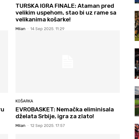
TURSKA IGRA FINALE: Ataman pred
velikim uspehom, stao bi uz rame sa
velikanima košarke!
Milan
-
14 Sep 2025. 11:29
KOŠARKA
ru
EVROBASKET: Nemačka eliminisala
dželata Srbije, igra za zlato!
Milan
-
12 Sep 2025. 17:57