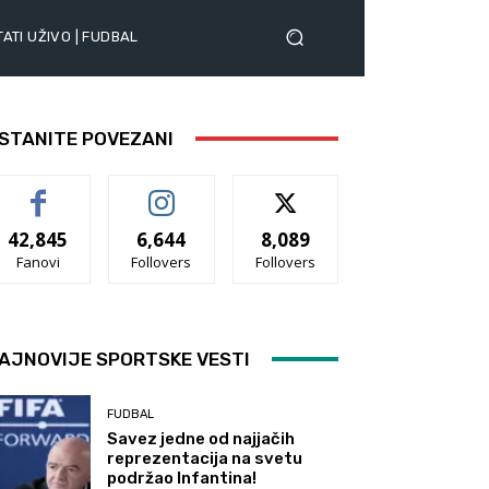
ATI UŽIVO | FUDBAL
STANITE POVEZANI
42,845
6,644
8,089
Fanovi
Follovers
Follovers
AJNOVIJE SPORTSKE VESTI
FUDBAL
Savez jedne od najjačih
reprezentacija na svetu
podržao Infantina!