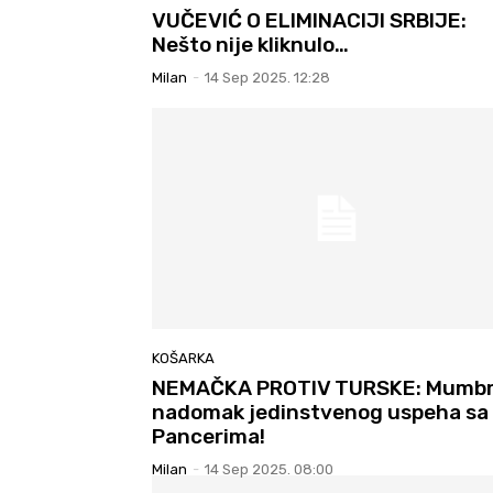
VUČEVIĆ O ELIMINACIJI SRBIJE:
Nešto nije kliknulo…
Milan
-
14 Sep 2025. 12:28
KOŠARKA
NEMAČKA PROTIV TURSKE: Mumb
nadomak jedinstvenog uspeha sa
Pancerima!
Milan
-
14 Sep 2025. 08:00