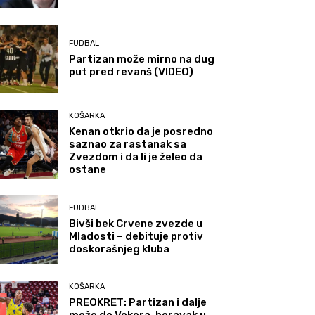
FUDBAL
Partizan može mirno na dug
put pred revanš (VIDEO)
KOŠARKA
Kenan otkrio da je posredno
saznao za rastanak sa
Zvezdom i da li je želeo da
ostane
FUDBAL
Bivši bek Crvene zvezde u
Mladosti – debituje protiv
doskorašnjeg kluba
KOŠARKA
PREOKRET: Partizan i dalje
može do Vokera, boravak u