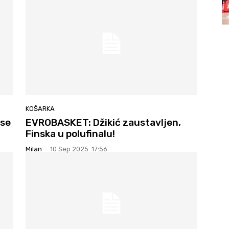
KOŠARKA
se
EVROBASKET: Džikić zaustavljen,
Finska u polufinalu!
Milan
-
10 Sep 2025. 17:56