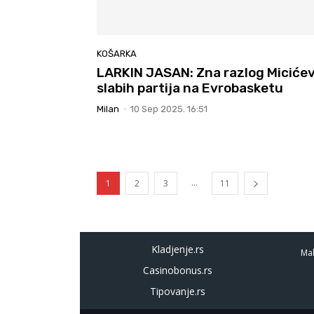
KOŠARKA
LARKIN JASAN: Zna razlog Micićev
slabih partija na Evrobasketu
Milan
-
10 Sep 2025. 16:51
...
1
2
3
11
Kladjenje.rs
Mal
Casinobonus.rs
Tipovanje.rs