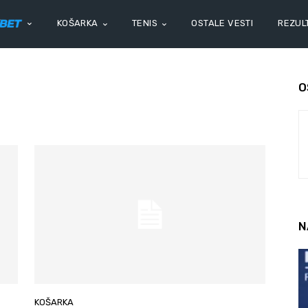
KOŠARKA
TENIS
OSTALE VESTI
REZULT
O
N
KOŠARKA