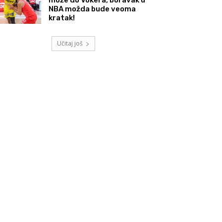
NBA možda bude veoma
kratak!
Učitaj još