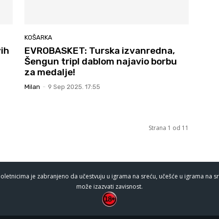
KOŠARKA
ih
EVROBASKET: Turska izvanredna,
Šengun tripl dablom najavio borbu
za medalje!
Milan
-
9 Sep 2025. 17:55
Strana 1 od 11
oletnicima je zabranjeno da učestvuju u igrama na sreću, učešće u igrama na sr
može izazvati zavisnost.