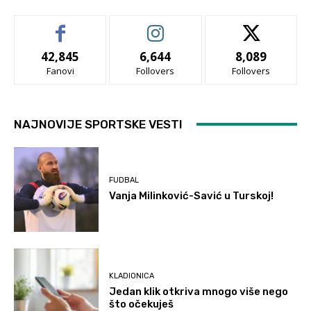
42,845
6,644
8,089
Fanovi
Follovers
Follovers
NAJNOVIJE SPORTSKE VESTI
FUDBAL
Vanja Milinković-Savić u Turskoj!
KLADIONICA
Jedan klik otkriva mnogo više nego
što očekuješ