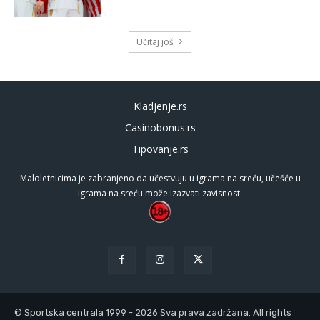
Učitaj još
Kladjenje.rs
Casinobonus.rs
Tipovanje.rs
Maloletnicima je zabranjeno da učestvuju u igrama na sreću, učešće u
igrama na sreću može izazvati zavisnost.
© Sportska centrala 1999 - 2026 Sva prava zadržana. All rights