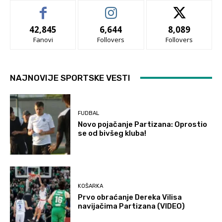
42,845
6,644
8,089
Fanovi
Follovers
Follovers
NAJNOVIJE SPORTSKE VESTI
FUDBAL
Novo pojačanje Partizana: Oprostio
se od bivšeg kluba!
KOŠARKA
Prvo obraćanje Dereka Vilisa
navijačima Partizana (VIDEO)