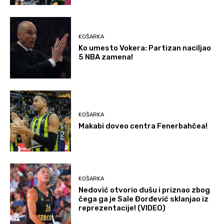
KOŠARKA
Ko umesto Vokera: Partizan naciljao
5 NBA zamena!
KOŠARKA
Makabi doveo centra Fenerbahčea!
KOŠARKA
Nedović otvorio dušu i priznao zbog
čega ga je Sale Đorđević sklanjao iz
reprezentacije! (VIDEO)