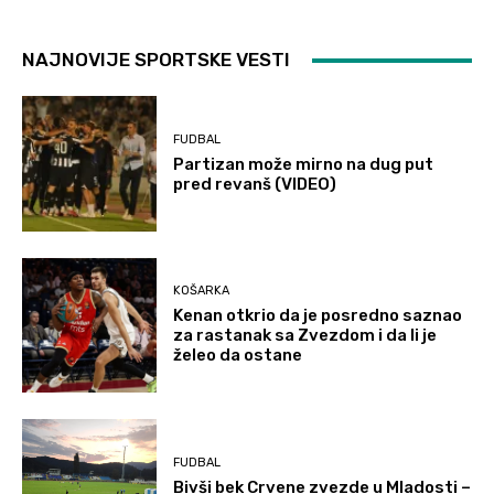
NAJNOVIJE SPORTSKE VESTI
FUDBAL
Partizan može mirno na dug put
pred revanš (VIDEO)
KOŠARKA
Kenan otkrio da je posredno saznao
za rastanak sa Zvezdom i da li je
želeo da ostane
FUDBAL
Bivši bek Crvene zvezde u Mladosti –