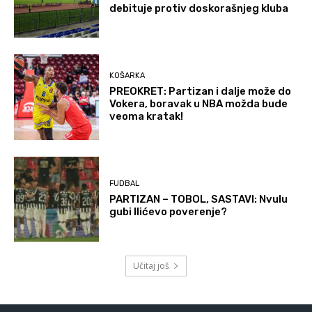
debituje protiv doskorašnjeg kluba
KOŠARKA
PREOKRET: Partizan i dalje može do
Vokera, boravak u NBA možda bude
veoma kratak!
FUDBAL
PARTIZAN – TOBOL, SASTAVI: Nvulu
gubi Ilićevo poverenje?
Učitaj još