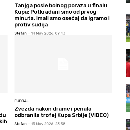
Tanjga posle bolnog poraza u finalu
Kupa: Potkradani smo od prvog
minuta, imali smo osećaj da igramo i
protiv sudija
Stefan
-
14 May 2026. 09:43
FUDBAL
Zvezda nakon drame i penala
edu
odbranila trofej Kupa Srbije (VIDEO)
kih
Stefan
-
13 May 2026. 23:38