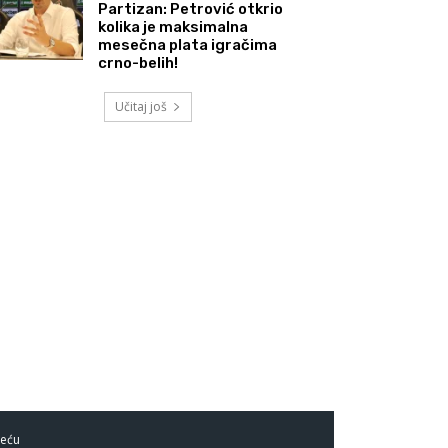
Partizan: Petrović otkrio
kolika je maksimalna
mesečna plata igračima
crno-belih!
Učitaj još
eću