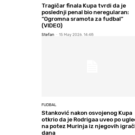
Tragičar finala Kupa tvrdi da je
poslednji penal bio neregularan:
“Ogromna sramota za fudbal”
(VIDEO)
Stefan
-
15 May 2026. 14:48
FUDBAL
Stanković nakon osvojenog Kupa
otkrio da je Rodrigaa uveo po ugl
na potez Murinja iz njegovih igrač
dana