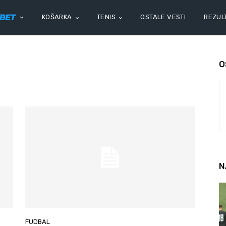
KOŠARKA
TENIS
OSTALE VESTI
REZULT
O
N
FUDBAL