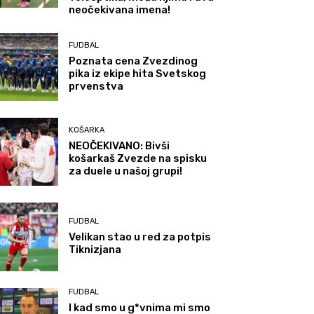
neočekivana imena!
FUDBAL
Poznata cena Zvezdinog
pika iz ekipe hita Svetskog
prvenstva
KOŠARKA
NEOČEKIVANO: Bivši
košarkaš Zvezde na spisku
za duele u našoj grupi!
FUDBAL
Velikan stao u red za potpis
Tiknizjana
FUDBAL
I kad smo u g*vnima mi smo