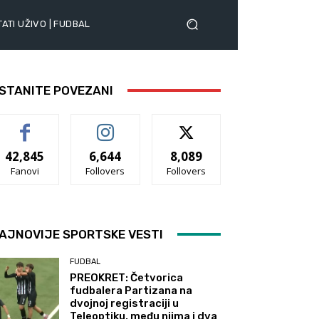
ATI UŽIVO | FUDBAL
STANITE POVEZANI
42,845
6,644
8,089
Fanovi
Follovers
Follovers
AJNOVIJE SPORTSKE VESTI
FUDBAL
PREOKRET: Četvorica
fudbalera Partizana na
dvojnoj registraciji u
Teleoptiku, među njima i dva