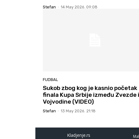
Stefan
-
14 May 2026. 09:08
FUDBAL
Sukob zbog kog je kasnio početak
finala Kupa Srbije između Zvezde 
Vojvodine (VIDEO)
Stefan
-
13 May 2026. 21:18
Kladjenje.rs
Mal