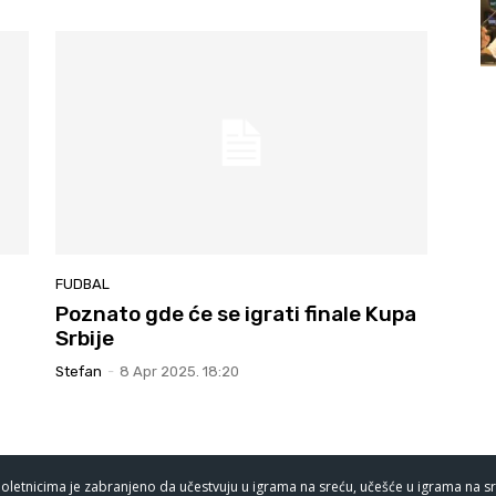
FUDBAL
Poznato gde će se igrati finale Kupa
i
Srbije
Stefan
-
8 Apr 2025. 18:20
oletnicima je zabranjeno da učestvuju u igrama na sreću, učešće u igrama na sr