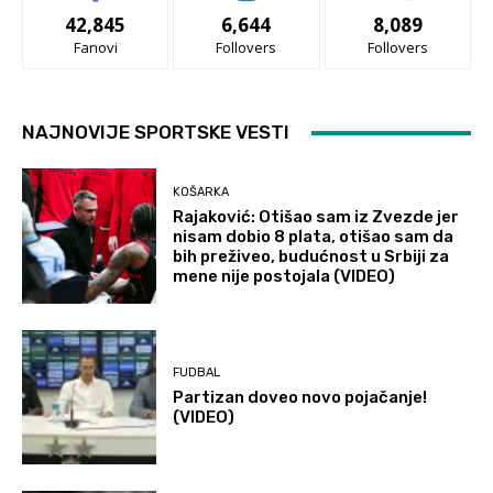
42,845
6,644
8,089
Fanovi
Follovers
Follovers
NAJNOVIJE SPORTSKE VESTI
KOŠARKA
Rajaković: Otišao sam iz Zvezde jer
nisam dobio 8 plata, otišao sam da
bih preživeo, budućnost u Srbiji za
mene nije postojala (VIDEO)
FUDBAL
Partizan doveo novo pojačanje!
(VIDEO)