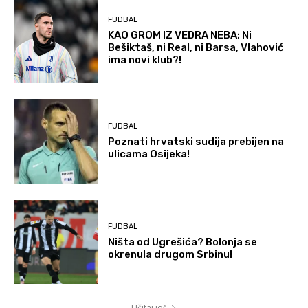
FUDBAL
KAO GROM IZ VEDRA NEBA: Ni
Bešiktaš, ni Real, ni Barsa, Vlahović
ima novi klub?!
FUDBAL
Poznati hrvatski sudija prebijen na
ulicama Osijeka!
FUDBAL
Ništa od Ugrešića? Bolonja se
okrenula drugom Srbinu!
Učitaj još