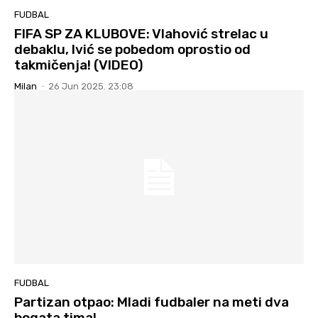
FUDBAL
FIFA SP ZA KLUBOVE: Vlahović strelac u
debaklu, Ivić se pobedom oprostio od
takmičenja! (VIDEO)
Milan
-
26 Jun 2025. 23:08
FUDBAL
Partizan otpao: Mladi fudbaler na meti dva
bogata tima!