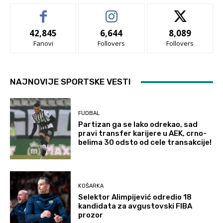
42,845
6,644
8,089
Fanovi
Follovers
Follovers
NAJNOVIJE SPORTSKE VESTI
FUDBAL
Partizan ga se lako odrekao, sad
pravi transfer karijere u AEK, crno-
belima 30 odsto od cele transakcije!
KOŠARKA
Selektor Alimpijević odredio 18
kandidata za avgustovski FIBA
prozor