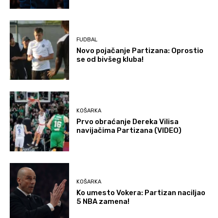
FUDBAL
Novo pojačanje Partizana: Oprostio
se od bivšeg kluba!
KOŠARKA
Prvo obraćanje Dereka Vilisa
navijačima Partizana (VIDEO)
KOŠARKA
Ko umesto Vokera: Partizan naciljao
5 NBA zamena!