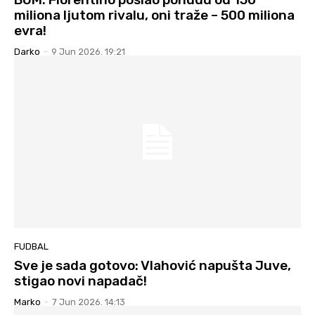
miliona ljutom rivalu, oni traže – 500 miliona
evra!
Darko
-
9 Jun 2026. 19:21
FUDBAL
Sve je sada gotovo: Vlahović napušta Juve,
stigao novi napadač!
Marko
-
7 Jun 2026. 14:13